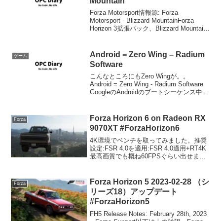
Mountain
Forza Motorsport情報源: Forza
Motorsport - Blizzard MountainForza
Horizon 3拡張パック、Blizzard Mountain
が発表されました。ヒルクライム、ヒル
ダウン、凍結路...
Android = Zero Wing – Radium
ゲーム
Software
こんなところにもZero Wingが。。
Android = Zero Wing - Radium Software
GoogleのAndroidのブートシーケンス中に
Zero Wing(ゲーム)の悪いやつ(CATS)が言
う有名な台詞の一部...
Forza Horizon 6 on Radeon RX
Forza
9070XT #ForzaHorizon6
4K環境でベンチを取ってみました。推奨
設定:FSR 4.0を適用:FSR 4.0適用+RT4K
最高画質でも概ね60FPSぐらい出せま
す。
Forza Horizon 5 2023-02-28 （シ
Forza
リーズ18）アップデート
#ForzaHorizon5
FH5 Release Notes: February 28th, 2023