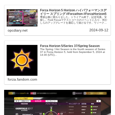
Forza Horizon 5 Horizon ハイパフォーマンスデ
イリー スプリング #Forzathon #ForzaHorizon5
季節は春に変わりました。トライアル終了。記念写真。宝
探し。Ford Focusでテストコースのイベントに入り、何か
しらのアップグレードを適応して抜けるです。ウィークリ
ー終了。クルマノルマ、2021 Dodge Durango SRT Hel...
2024-09-12
opcdiary.net
Forza Horizon 5/Series 37/Spring Season
The Spring / Hot Season is the fourth season of Series
37 in Forza Horizon 5, held from September 5, 2024 at
14:30 (UTC)...
forza.fandom.com