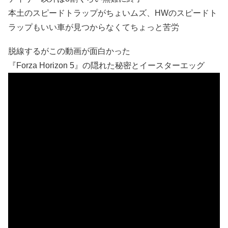
本土のスピードトラップがちょいムズ、HWのスピードト
ラップもいい車が見つからなくてちょっと苦労
脱線するがこの動画が面白かった
『Forza Horizo​​n 5』の隠れた秘密とイースターエッグ