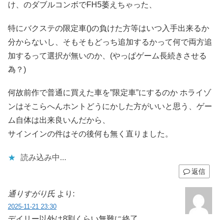
け、のダブルコンボでFH5萎えちゃった、
特にバクステの限定車()の負けた方等はいつ入手出来るか
分からないし、そもそもどっち追加するかって何で両方追
加するって選択が無いのか、(やっぱゲーム長続きさせる
為？)
何故前作で普通に買えた車を”限定車”にするのか ホライゾ
ンはそこらへんホントどうにかした方がいいと思う、ゲー
ム自体は出来良いんだから、
サインインの件はその後何も無く直りました。
読み込み中…
返信
通りすがり氏
より:
2025-11-21 23:30
デイリー以外は8割くらい無難に終了