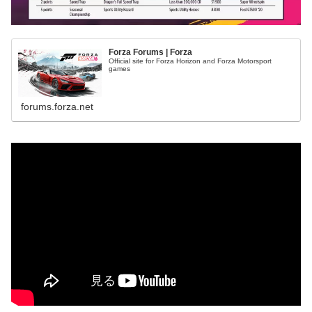
Forza Forums | Forza
Official site for Forza Horizon and Forza Motorsport
games
forums.forza.net