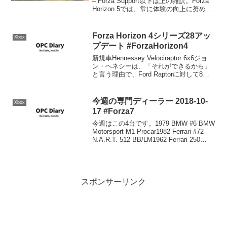
– Forza Support以下は上の雑訳。Forza
Horizon 5では、常に体験の向上に努めて
います。以下では、今回のアップデート
で修正・改善された項目...
Forza Horizon 4シリーズ28アッ
Xbox
プデート #ForzaHorizon4
新規車Hennessey Velociraptor 6x6ジョ
ン・ヘネシーは、「それができるから」
と言う理由で、Ford Raptorに対して8イ
ンチ車高を上げ、V6ツインターボエコー
ブーストエンジンを600hpまでチューン
し、アクスルを追...
今週の専門ディーラー 2018-10-
Xbox
17 #Forza7
今週はこの4台です。1979 BMW #6 BMW
Motorsport M1 Procar1982 Ferrari #72
N.A.R.T. 512 BB/LM1962 Ferrari 250
GTO1981 Ford #55 Liqui...
スポンサーリンク