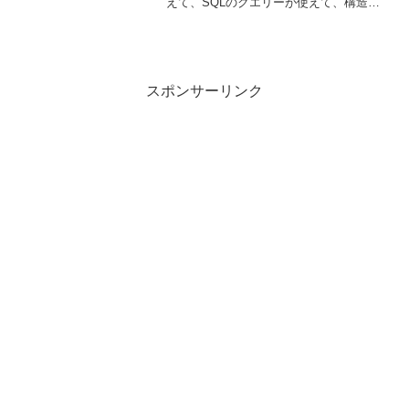
えて、SQLのクエリーが使えて、構造化
プログラミングを理解している相棒がほ
しいです。。。 デ
スポンサーリンク