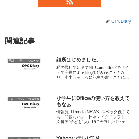
OPCDiary
関連記事
詰所はじめました。
日記・コラム・つぶやき
私の属していますNT-Committee2のサイ
トで会員によるBlogを始めることとな
り、小生もそちらに記事を書くことにい
たしました。つきましては当サイト同様
こちらの方もごらんいただけると幸甚で
す。Blog：OPC Diary NT-Com...
小学生にOfficeの使い方を教えて
日記・コラム・つぶやき
もなぁ
情報源: ITmedia NEWS: スペック低くて
も「問題ない」 日本マイクロソフト、
文科省“子ども1人にPC1台”対応パッケー
ジ提供低スペックでよいのならRaspberry
Pi 4でも良いと思うのですよ。何ならも
っと低スペックでもかま...
YahooのテレビCM