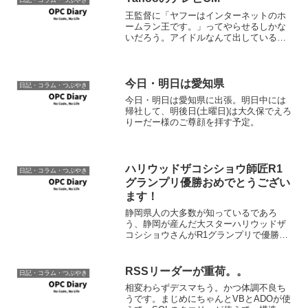
日記・コラム・つぶやき
王監督に「ヤフーはインターネットのホ
ームラン王です。」ってやらせるしかな
いだろう。アイドルなんて出している場
合じゃ・・・。大丈夫なのホークス。
今日・明日は愛知県
日記・コラム・つぶやき
今日・明日は愛知県に出張。明日中には
帰社して、明後日(土曜日)は大久保でえろ
りーだー様のご尊顔を拝す予定。
ハリウッドザコシショウ師匠R1
日記・コラム・つぶやき
グランプリ優勝おめでとうござい
ます！
静岡県人の大多数が知っているであろ
う、静岡が産んだ大スターハリウッドザ
コシショウさんがR1グランプリで優勝し
ました。めでたい。実にめでたい。た
だ、R1グランプリ優勝で忙しくなるだろ
うって事で、今後もしょんないTVに出て
RSSリーダーが重荷。。
日記・コラム・つぶやき
くれなくなるかだけが心...
相変わらずデスマちう。かつ体調不良ち
うです。まじめにちゃんとVBとADOが使