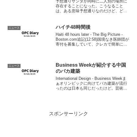
予想通りサンタが同時に二人別の場所に
存在することになった。こうなること
は、ある意味予想通りなのだけど、どう
にかならなかったのか関係各位には大い
に反省と再考をお願いしたい。という
か、おまえらの企業的なエゴで、世界中
ハイチ48時間後
ニュース
の子供の夢をこわしてんな。バ...
Haiti 48 hours later - The Big Picture -
Boston.com追記(12:58)国境なき医師団が
寄付を募集していて、クレカで簡単に寄
付できるようです。
Business Weekが紹介する中国
ニュース
のバカ建築
International Design - Business Weekま
ぁオリンピックに向けてバカ建築が流行
ったのは日本も同じだったけど。芸術的
なのと、実用的であるのを両立させるの
は難しいよね。
スポンサーリンク