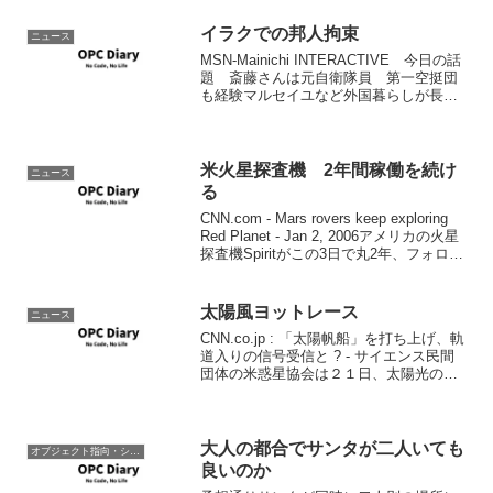
イラクでの邦人拘束
ニュース
MSN-Mainichi INTERACTIVE 今日の話
題 斎藤さんは元自衛隊員 第一空挺団
も経験マルセイユなど外国暮らしが長く
拘束された斎藤氏は陸自除隊後はしばら
くフランス外人部隊に所属していたので
しょうか。少なくともそれなりの経験は
積...
米火星探査機 2年間稼働を続け
ニュース
る
CNN.com - Mars rovers keep exploring
Red Planet - Jan 2, 2006アメリカの火星
探査機Spiritがこの3日で丸2年、フォロワ
ーとして投入されたOpportunityも24日で
丸2年稼...
太陽風ヨットレース
ニュース
CNN.co.jp : 「太陽帆船」を打ち上げ、軌
道入りの信号受信と ? - サイエンス民間
団体の米惑星協会は２１日、太陽光の力
を動力に、宇宙空間を進む「太陽帆船・
コスモス１」をバレンツ海のロシア原子
力潜水艦から打ち上げ、地球の周回軌道
に乗...
大人の都合でサンタが二人いても
オブジェクト指向・システム開発
良いのか