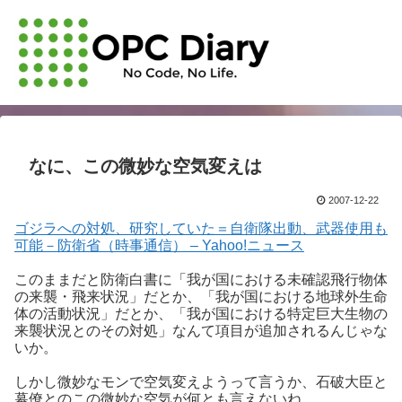
なに、この微妙な空気変えは
2007-12-22
ゴジラへの対処、研究していた＝自衛隊出動、武器使用も
可能－防衛省（時事通信） – Yahoo!ニュース
このままだと防衛白書に「我が国における未確認飛行物体
の来襲・飛来状況」だとか、「我が国における地球外生命
体の活動状況」だとか、「我が国における特定巨大生物の
来襲状況とのその対処」なんて項目が追加されるんじゃな
いか。
しかし微妙なモンで空気変えようって言うか、石破大臣と
幕僚とのこの微妙な空気が何とも言えないね。