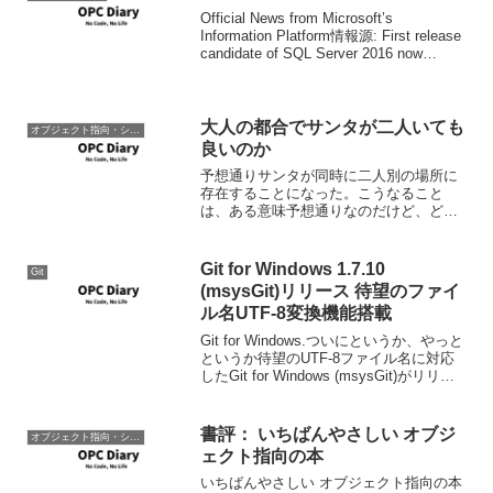
Official News from Microsoft’s
Information Platform情報源: First release
candidate of SQL Server 2016 now
available | SQL S...
大人の都合でサンタが二人いても
オブジェクト指向・システム開発
良いのか
予想通りサンタが同時に二人別の場所に
存在することになった。こうなること
は、ある意味予想通りなのだけど、どう
にかならなかったのか関係各位には大い
に反省と再考をお願いしたい。という
か、おまえらの企業的なエゴで、世界中
Git for Windows 1.7.10
Git
の子供の夢をこわしてんな。バ...
(msysGit)リリース 待望のファイ
ル名UTF-8変換機能搭載
Git for Windows.ついにというか、やっと
というか待望のUTF-8ファイル名に対応
したGit for Windows (msysGit)がリリー
スされました。ダウンロードは以下にな
ります。1.7.10での1.7.9からの変更点
は...
書評： いちばんやさしい オブジ
オブジェクト指向・システム開発
ェクト指向の本
いちばんやさしい オブジェクト指向の本