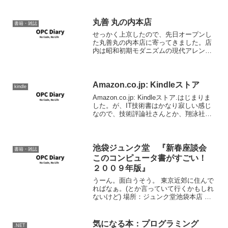
ンキング : 6548 Amazonで詳しく見る by
G-Tools 以下を翻訳したものです。
Micro...
丸善 丸の内本店
書籍・雑誌
せっかく上京したので、先日オープンし
た丸善丸の内本店に寄ってきました。店
内は昭和初期モダニズムの現代アレンジ
で、落ち着いてオサレな感じ。あちこち
に端末があって本を探せるのは便利。コ
ンピュータ書籍関係はさすがに池袋のジ
ュンク堂とか、新宿紀伊国...
Amazon.co.jp: Kindleストア
kindle
Amazon.co.jp: Kindleストア.はじまりま
した。が、IT技術書はかなり寂しい感じ
なので、技術評論社さんとか、翔泳社さ
んとか、アスキーメディアテクノロジー
さんとか、日経BPさんとかには大変がん
ばってほしいの。一番電子書籍を買い...
池袋ジュンク堂 『新春座談会
書籍・雑誌
このコンピュータ書がすごい！
２００９年版』
うーん。面白うそう。 東京近郊に住んで
ればなぁ。(とか言っていて行くかもしれ
ないけど) 場所：ジュンク堂池袋本店 日
時：2008年1月10日（土）19時～ 入場
料：1000円 先着40名まで。 情報もと。
2008-12-13 - 思ってい...
気になる本：プログラミング
.NET