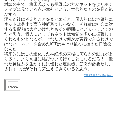
対談の中で、梅田氏よりも平野氏の方がネットをよりポジ
ティブに見ている点が意外というか世代的なものを見た気
がする。
読んだ後に考えたことをまとめると、個人的には本質的に
ネットは身体で言う神経系でしかなく、それ故に社会に対
する影響力は大きいけれどもその範囲にとどまっていくの
だと思う。個人にとってもネットは知覚を多いに拡張して
くれるものとなるが、それだけで何かが実行できるわけで
はない。ネットを含めたICTはやはり後ろに控えた日陰役
なんだ。
将来的にはこの進化した神経系の末端に何らかの動力がよ
り多く、より高度に結びついて行くことになるだろう。優
れた神経系を生かすには優れた運動器、筋肉が必要だし、
少しずつだがそれも芽生えてきていると思う。
ブログを書くならBlogWrite
いいね: