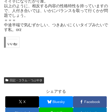
イイ子になりたがり屋。
以上のように、相反する内容の性格特性を持っていますの
で、人付き合いでは、いかにバランスを取って行くかが問
題でしょう。
＝＝＝
中途半端で気むずかしい、つきあいにくいタイプみたいで
す私。orz
いいね:
日記・コラム・つぶやき
シェアする
X
Bluesky
Facebook