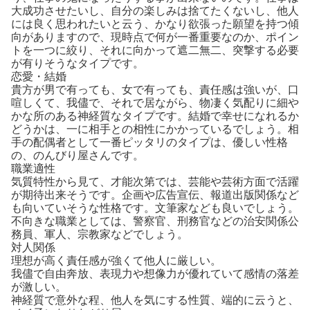
大成功させたいし、自分の楽しみは捨てたくないし、他人
には良く思われたいと云う、かなり欲張った願望を持つ傾
向がありますので、現時点で何が一番重要なのか、ポイン
トを一つに絞り、それに向かって遮二無二、突撃する必要
が有りそうなタイプです。
恋愛・結婚
貴方が男で有っても、女で有っても、責任感は強いが、口
喧しくて、我儘で、それで居ながら、物凄く気配りに細や
かな所のある神経質なタイプです。結婚で幸せになれるか
どうかは、一に相手との相性にかかっているでしょう。相
手の配偶者として一番ピッタリのタイプは、優しい性格
の、のんびり屋さんです。
職業適性
気質特性から見て、才能次第では、芸能や芸術方面で活躍
が期待出来そうです。企画や広告宣伝、報道出版関係など
も向いていそうな性格です。文筆家なども良いでしょう。
不向きな職業としては、警察官、刑務官などの治安関係公
務員、軍人、宗教家などでしょう。
対人関係
理想が高く責任感が強くて他人に厳しい。
我儘で自由奔放、表現力や想像力が優れていて感情の落差
が激しい。
神経質で意外な程、他人を気にする性質、端的に云うと、