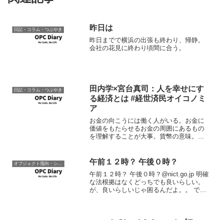
昨日は
日記・コラム・つぶやき
昨日までで横浜の出張も終わり、帰静。
会社の花見に終わり頃間に合う。
田内学×宮台真司：人を幸せにす
日記・コラム・つぶやき
る経済とは #経世済民オイコノミ
ア
お金の向こうには働く人がいる。お金に
価値をもたらせるお金の周囲にあるもの
を理解することが大事。貨幣の意味。投
資の意味。
午前１２時？ 午後０時？
オブジェクト指向・システム開発
午前１２時？ 午後０時？@nict.go.jp 明確
な法根拠はなくどっちでも良いらしい。
が、良いらしいじゃ困るんだよ。。 で、
JISはどうなんだよって調べたら、JISは
24時間制。 参考：JIS X 0301:2002『情
報交換のためのデー...