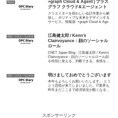
+graph Cloud & Agent | プラス
Memo
グラフ クラウド&エージェント
クリエイターを煩わしい会計作業から解
放し、ポジティブな未来をデザインする
サービス。情報源: +graph Cloud & Agent
| プラスグラフ クラウド&エージェント月
額12000円で基本丸投げできるって言うサ
ービスは面白いなと。
江島健太郎 / Kenn’s
日記・コラム・つぶやき
Clairvoyance：顔のソーシャル
ロール
CNET Japan Blog - 江島健太郎 / Kenn's
Clairvoyance：顔のソーシャルロール顔
を特別に覚える、判断できる、表情を作
れるというのは、僕らホモサピエンスが
社会を作り氷河期を乗り切って、生き残
ってこれた一つの原...
明けましておめでとうございます
日記・コラム・つぶやき
本年もよろしくお願いいたします。 とう
とう恐慌が来てしまいました。IT業界も
昨年まだここまで経済状況が酷くなる前
から人あまり等が囁かれ、今度はこの事
態で、一斉に各企業IT関連含む設備投資
を絞ってきそうなのと、コストダウンを
旗印にクラウド化も...
スポンサーリンク