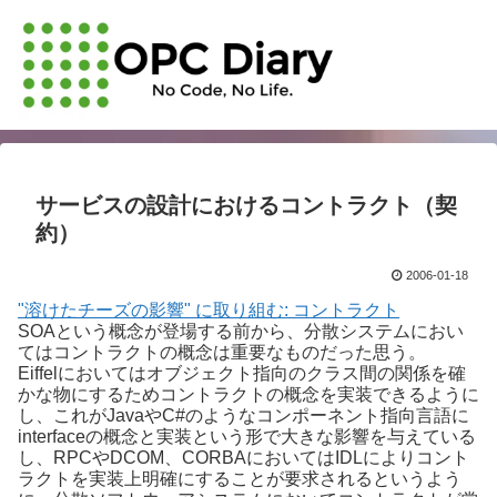
サービスの設計におけるコントラクト（契
約）
2006-01-18
"溶けたチーズの影響" に取り組む: コントラクト
SOAという概念が登場する前から、分散システムにおい
てはコントラクトの概念は重要なものだった思う。
Eiffelにおいてはオブジェクト指向のクラス間の関係を確
かな物にするためコントラクトの概念を実装できるように
し、これがJavaやC#のようなコンポーネント指向言語に
interfaceの概念と実装という形で大きな影響を与えている
し、RPCやDCOM、CORBAにおいてはIDLによりコント
ラクトを実装上明確にすることが要求されるというよう