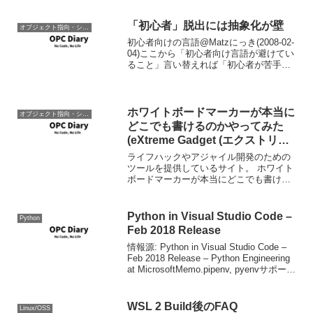
局から送られてきたメールに注目。
Windows Via...
「初心者」脱出には抽象化が壁
オブジェクト指向・システム開発
初心者向けの言語@Matzにっき(2008-02-
04)ここから「初心者向け言語が避けてい
ること」言い替えれば「初心者が苦手な
こと」が何であるかだいたいわかる。彼
らは「抽象化」が苦手なのだ。ある意味
言われ続けてきたことであり、ちょっと
脱力し...
ホワイトボードマーカーが本当に
オブジェクト指向・システム開発
どこでも書けるのかやってみた
(eXtreme Gadget (エクストリー
ム ガジェット) ポケットに入るア
ライフハックやアジャイル開発のための
ジャイルな究極の小道具)
ツールを提供しているサイト。 ホワイト
ボードマーカーが本当にどこでも書ける
のかやってみた (eXtreme Gadget (エクス
トリーム ガジェット) ポケットに入るア
ジャイルな究極の小道具)
Python in Visual Studio Code –
Python
Feb 2018 Release
情報源: Python in Visual Studio Code –
Feb 2018 Release – Python Engineering
at MicrosoftMemo.pipenv, pyenvサポー
ト。ptvsd 4.0のサ...
WSL 2 Build後のFAQ
Linux/OSS