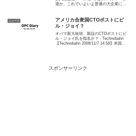
退か。これでいよいよ普通の大企業にな
るのか、それとも新CEOで再び革新的な
姿勢に戻るのか。まぁ株価は上がったよ
うだ。バルマーと言えば。。。
アメリカ合衆国CTOポストにビ
ニュース
ル・ジョイ？
オバマ新大統領、新設のCTOポストにビ
ル・ジョイ氏を指名か？ - Technobahn
【Technobahn 2008/11/7 14:58】米国の
オバマ新大統領が閣僚級ポストとして新
設を予定している「アメリカ合衆国
CTO（最高技術責任者...
スポンサーリンク