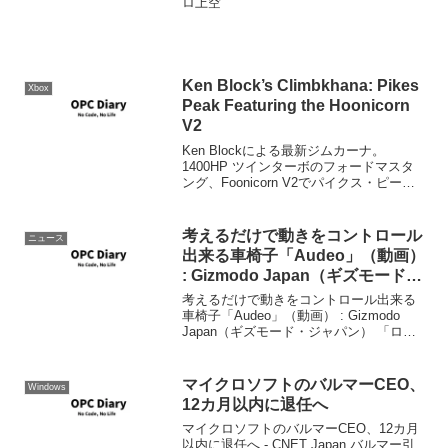
ロ上空
Ken Block’s Climbkhana: Pikes
Xbox
Peak Featuring the Hoonicorn
V2
Ken Blockによる最新ジムカーナ。
1400HP ツインターボのフォードマスタ
ング、Foonicorn V2でパイクス・ピーク
の「クライムカーナ」(ヒルクライムをジ
ムカーナ)でチャレンジ。頂上の標高が
4,301mと富士山より高いパイクス...
考えるだけで動きをコントロール
ニュース
出来る車椅子「Audeo」（動画）
: Gizmodo Japan（ギズモード・
ジャパン）
考えるだけで動きをコントロール出来る
車椅子「Audeo」（動画） : Gizmodo
Japan（ギズモード・ジャパン） 「ロシ
ア語で考えるんだ」 ではなくて、思考す
るだけで電動車いすを動かす装置ができ
たらしい。特に脳外科手術等も必要な
マイクロソフトのバルマーCEO、
Windows
く、...
12カ月以内に退任へ
マイクロソフトのバルマーCEO、12カ月
以内に退任へ - CNET Japan.バルマー引