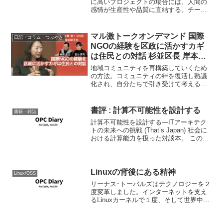
に高いプロジェクトの場合には、人間の
感情が生産性や品質に直結する。チーム
のプロジェクトに対する感情を一定の範
囲で正方向に維持するための管理は必要
だろう。
マル激トークオンデマンド 国際
日記・コラム・つぶやき
NGOの経験を区政に活かすカギ
は住民との対話 杉並区長 岸本聡
子
地域コミュニティを再構築していくため
の方法。コミュニティの絆を復活し熟議
化され、自分たちで引き受けて考える地
域にして行くには。杉並区は人口56万で
既に大きすぎるが、それでも国全体を変
えるよりも変えていけることが大きい。
書評 : 計算不可能性を設計する
書籍・雑誌
高度経済成長的な「便利...
計算不可能性を設計する―ITアーキテク
トの未来への挑戦 (That’s Japan) 社会に
おける計算能力を扱った対談本。 この本
での議論は、もはや社会にとって計算機
による計算能力やそれによる計算可能性
内での意志決定は常態化しているが、そ
の...
Linuxの背後にある精神
Linux/OSS
リーナス･トーバルズはテクノロジーを２
度変革しました。インターネットを支え
るLinuxカーネルで１度、そして世界中の
開発者が使うソースコード管理システム
のGitによってもう１度。TEDのキュレー