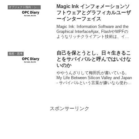
ターであるクリス・アンダーソンとのこ
の珍しいイ...
Magic Ink インフォメーションソ
オブジェクト指向・システム開発
フトウェアとグラフィカルユーザ
ーインターフェイス
Magic Ink: Information Software and the
Graphical InterfaceAjax, FlashやWPFの
ようなリッチクライアント技術は、イン
タラクションのインフレーションを起こ
す可能性が常に存在...
自己を保とうとし、日々生きるこ
発想・思考
とをサバイバルと呼んではいけな
いのか
ややうんざりして梅田氏が書いている。
My Life Between Silicon Valley and Japan
- サバイバルという言葉が嫌いなら使わな
いで話そうか 自己を保とうとしながら、
日々生きることをサバイバルと呼ぶのが
なぜい...
スポンサーリンク