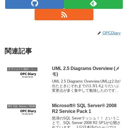
OPCDiary
関連記事
UML 2.5 Diagrams Overview (メ
オブジェクト指向・システム開発
モ)
UML 2.5 Diagrams Overview.UMLは2.0が
出たときにそれまでの1.3/1.4よりだいぶ
変更点が多く集中して勉強したのです
が、その後興味的なものの薄れもあり、
あんまり追っかけていないというか、実
用上あんまり困らなかっ...
Microsoft® SQL Server® 2008
MS SQL Server / RDB
R2 Service Pack 1
怒濤のSQL Severラッシュ！！ というこ
とで、SQL Server 2008 R2 SP1が公開さ
れています。 上記日本語のページでは