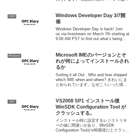
SP1での変更点が翻訳されていないので
英語版のページに書かれている変更点の
概略は次のようになります。...
Windows Developer Day 3/7開
UWP
催
Windows Developer Day is back! Join
us via livestream on March 7th starting at
9:00 AM PST to find out what’s being
rele...
Microsoft IMEのバージョンとそ
Windows
れが何によってインストールされ
るか
Sorting it all Out : Who and how shipped
which IME when and where? きれいにま
とめられています。なぜこういった情報
が一番欲しそうな日本の（ｒｙ Here is
the big...
VS2008 SP1 インストール後
.NET
WinSDK Configuration Tool が
クラッシュする。
インストール時に設定するレジストリキ
ーの値に間違いがあり、WinSDK
Configuration Toolがx86環境だとクラッシ
ュし、x64環境だと何もないウインドウが