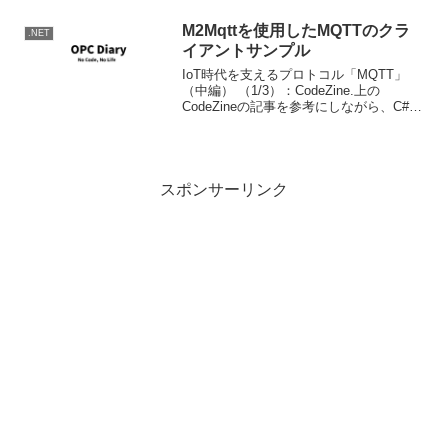
表示されるとのこと。このような症例似
合われてみた場合は以下の記事を見...
M2Mqttを使用したMQTTのクラ
.NET
イアントサンプル
IoT時代を支えるプロトコル「MQTT」
（中編） （1/3）：CodeZine.上の
CodeZineの記事を参考にしながら、C#で
MQTTクライアントのサンプルを作って
見ました。サンプルのソースコードは
GitHubで公開していますので、参考...
スポンサーリンク