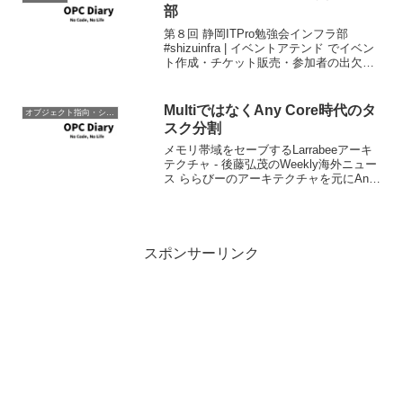
部
第８回 静岡ITPro勉強会インフラ部
#shizuinfra | イベントアテンド でイベン
ト作成・チケット販売・参加者の出欠管
理.7月29日(日曜日)午後より行われます。
テーマは「KVM」についてと「IT勉強会
で使われる二次元の基礎知識...
MultiではなくAny Core時代のタ
オブジェクト指向・システム開発
スク分割
メモリ帯域をセーブするLarrabeeアーキ
テクチャ - 後藤弘茂のWeekly海外ニュー
ス ららびーのアーキテクチャを元にAny
Core時代のオンチップインターコネクト
と呼ばれるコア間接続バスや外部メモリ
とのインターフェイス、その時のメ...
スポンサーリンク