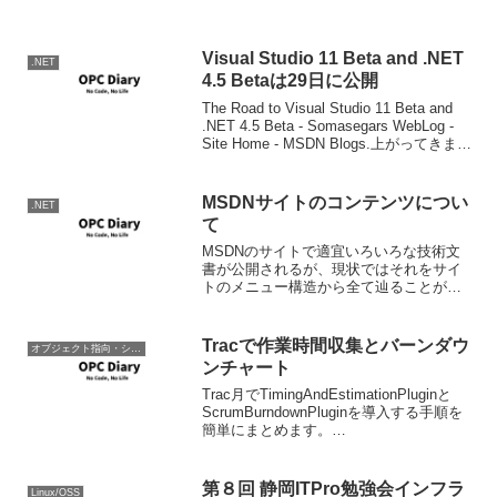
Visual Studio 11 Beta and .NET
.NET
4.5 Betaは29日に公開
The Road to Visual Studio 11 Beta and
.NET 4.5 Beta - Somasegars WebLog -
Site Home - MSDN Blogs.上がってきます
なぁ。Today, I’m ex...
MSDNサイトのコンテンツについ
.NET
て
MSDNのサイトで適宜いろいろな技術文
書が公開されるが、現状ではそれをサイ
トのメニュー構造から全て辿ることがで
きなくなってしまっている。RSSフィー
ドには更新情報が載るので、そのときに
はその文書に行き着くことができるのだ
Tracで作業時間収集とバーンダウ
オブジェクト指向・システム開発
が、その後その文書を...
ンチャート
Trac月でTimingAndEstimationPluginと
ScrumBurndownPluginを導入する手順を
簡単にまとめます。
TimingAndEstimationPluginソースを入
手、解凍TracLightのコマンドプロンプ...
第８回 静岡ITPro勉強会インフラ
Linux/OSS