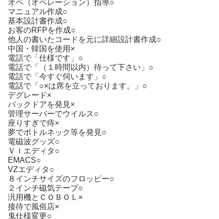
オペ（オペレーション）指導○
マニュアル作成○
基本設計書作成○
お客のRFPを作成○
他人の書いたコードを元に詳細設計書作成○
中国・韓国を使用×
電話で「仕様です」○
電話で「（１時間以内）待って下さい」○
電話で「今すぐ伺います」○
電話で「○×は席を立っております。」○
デグレード×
バックドアを発見×
管理サーバーでウイルス○
座りすぎで痔×
夢でボトルネック等を発見○
電磁波グッズ○
ＶＩエディタ○
EMACS○
VZエディタ○
８インチサイズのフロッピー○
２インチ磁気テープ○
汎用機とＣＯＢＯＬ×
接待で風俗店×
鬼仕様変更○