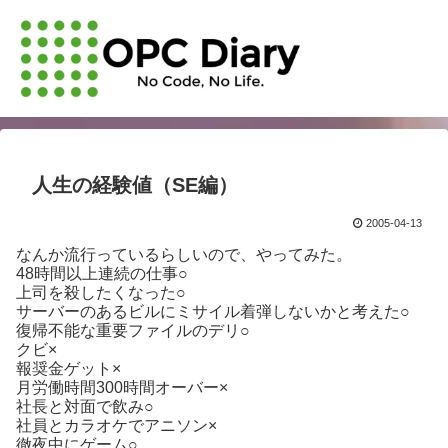
人生の経験値（SE編）
2005-04-13
なんか流行っているらしいので、やってみた。
48時間以上連続の仕事○
上司を殺したくなった○
サーバーのあるビルにミサイル着弾しないかと考えた○
復帰不能な重要ファイルのデリ○
クビ×
報奨金ゲット×
月労働時間300時間オーバー×
社長と対面で飲み○
社員とカラオケでアニソン×
徹夜中にゲーム○