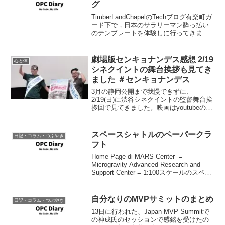
グ
TimberLandChapelのTechブログ有楽町ガ
ード下で，日本のサラリーマン酔っ払い
のテンプレートを体験しに行ってきま
す。バドガールのいるビアホールです
か？＜もうないって。取りあえずカウン
タの前で斜めになりながら焼き鳥と日本
劇場版センキョナンデス感想 2/19
心と体
酒・焼酎...
シネクイントの舞台挨拶も見てき
ました ＃センキョナンデス
3月の静岡公開まで我慢できずに、
2/19(日)に渋谷シネクイントの監督舞台挨
拶回で見てきました。映画はyoutubeの番
組、ヒルカラナンデスで時事ニュースを
もとに軽快なトークを毎週金曜日のお昼
に続けている、時事芸人のプチ鹿島と、
スペースシャトルのペーパークラ
日記・コラム・つぶやき
フリースタイ...
フト
Home Page di MARS Center -=
Microgravity Advanced Research and
Support Center =-1:100スケールのスペー
スシャトルのペーパークラフト。翼、ノ
ーズ部分のパーツ入...
自分なりのMVPサミットのまとめ
日記・コラム・つぶやき
13日に行われた、Japan MVP Summitで
の神成氏のセッションで感銘を受けたの