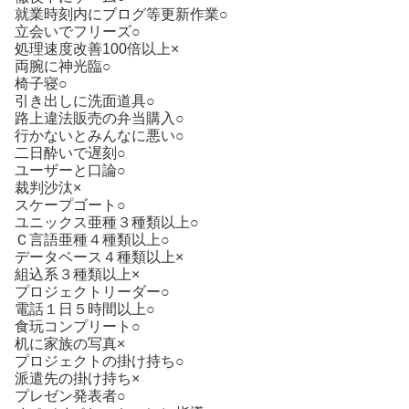
就業時刻内にブログ等更新作業○
立会いでフリーズ○
処理速度改善100倍以上×
両腕に神光臨○
椅子寝○
引き出しに洗面道具○
路上違法販売の弁当購入○
行かないとみんなに悪い○
二日酔いで遅刻○
ユーザーと口論○
裁判沙汰×
スケープゴート○
ユニックス亜種３種類以上○
Ｃ言語亜種４種類以上○
データベース４種類以上×
組込系３種類以上×
プロジェクトリーダー○
電話１日５時間以上○
食玩コンプリート○
机に家族の写真×
プロジェクトの掛け持ち○
派遣先の掛け持ち×
プレゼン発表者○