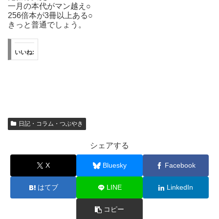
一月の本代がマン越え○
256倍本が3冊以上ある○
きっと普通でしょう。
いいね:
日記・コラム・つぶやき
シェアする
X
Bluesky
Facebook
はてブ
LINE
LinkedIn
コピー