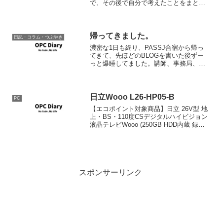
で、その後で自分で考えたことをまとめ
てみます。 古くから市井の人々は、特定
分野について知識や技能があっても、何
かに欠けて使いづらい人を専門バカと
か、技術...
帰ってきました。
日記・コラム・つぶやき
濃密な1日も終り、PASSJ合宿から帰っ
てきて、先ほどのBLOGを書いた後ずー
っと爆睡してました。講師、事務局、参
加者の皆さんお疲れ様でした。また来
春？お会いしましょう。講義内容につい
ては、またまとめて行きたいと思いま
す。
日立Wooo L26-HP05-B
PC
【エコポイント対象商品】日立 26V型 地
上・BS・110度CSデジタルハイビジョン
液晶テレビWooo (250GB HDD内蔵 録画
機能付) L26-HP05-B 日立 売り上げランキ
ング : 58171 Amazonで詳しく見る by ...
スポンサーリンク