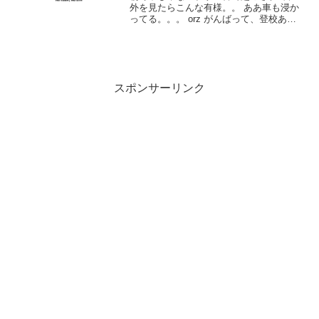
外を見たらこんな有様。。 ああ車も浸か
ってる。。。 orz がんばって、登校ある
いは通勤を試みる人。 今日会社行けねー
やこりゃ(爆笑) 起こされたブザーの原因
はどっかの車の盗難防止装置らしい。。
スポンサーリンク