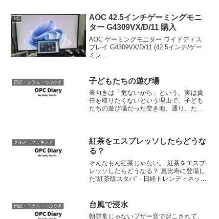
かとれたけど、ネットは無いし。恐るべ
し万博。やっぱり名古屋周辺の出張は厳
しく...
AOC 42.5インチゲーミングモニ
PC
ター G4309VX/D/11 購入
AOC ゲーミングモニター ワイドディス
プレイ G4309VX/D/11 (42.5インチ/ゲー
ミン
グ/144Hz/1ms/VA/UHD/VGA/HDMI2.1 x
2/DP1.4 x1/スピーカー) @ Amazon.jp諸
般の都合で前の...
子どもたちの遊び場
日記・コラム・つぶやき
表向きは「危ないから」という、実は責
任を取りたくないという理由で、子ども
たちの遊び場だった空き地、通り、ため
池から子供達を追い出し、児童公園はい
つの間にか老人たちのゲートボール場と
なり、子どもたちはここも追い出され、
大人たちは今までもさまざ...
紅茶をエスプレッソしたらどうな
グルメ・クッキング
る？
そんなもん紅茶じゃない。 紅茶をエスプ
レッソしたらどうなる？ 恵比寿に登場し
た“紅茶版スタバ” - 日経トレンディネット
正直まだティーバッグの方がありがた
い。 お茶の時間は無理矢理休憩時間を作
ってそのプロセスを楽しむものなのに、
台風で浸水
日記・コラム・つぶやき
せわしなく...
朝尋常じゃないブザー音で起こされて、