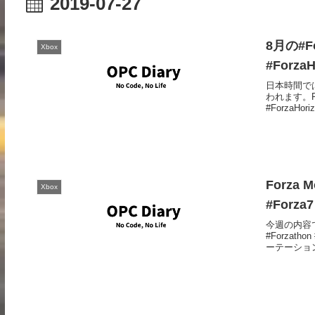
2019-07-27
8月の#F
Xbox
#ForzaH
日本時間では
われます。Forz
#ForzaHoriz
Forza 
Xbox
#Forza7
今週の内容で
#Forzat
ーテーション