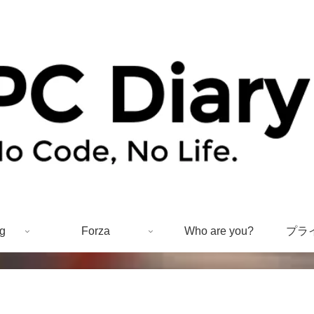
g
Forza
Who are you?
プラ