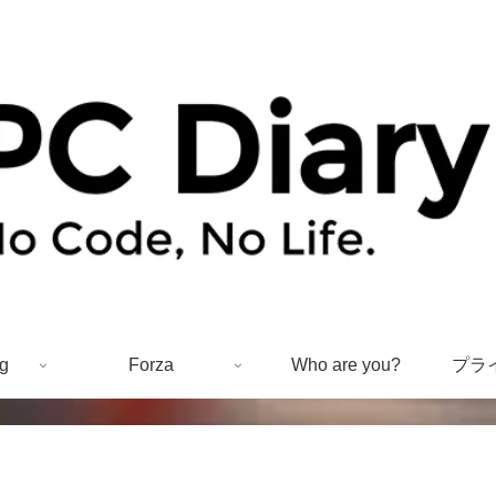
g
Forza
Who are you?
プラ