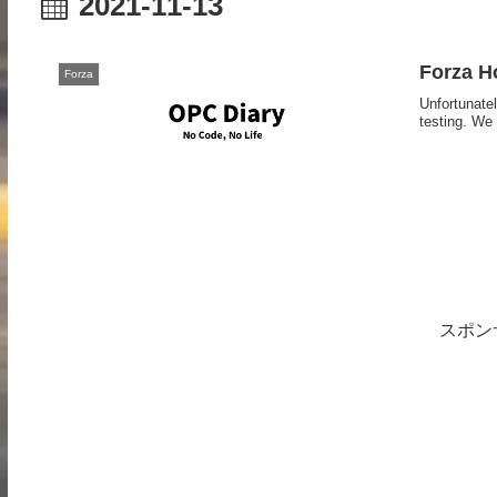
2021-11-13
Forza 
Forza
Unfortunatel
testing. We 
スポン