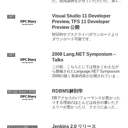
た。前回講師をさせていただいた、第1回
から早い物でもう1年なんですね。今回は
スポンサーのご厚意でTシャツを作ってい
ただきま...
Visual Studio 11 Developer
.NET
Preview, TFS 11 Developer
Preview 公開
MSDNサブスクライバダウンロードより
ダウンロード可能です。
2008 Lang.NET Symposium –
.NET
Talks
この前、こちらとしては指をくわえなが
ら開催されたLanguage.NET Symposium
2008の描く発表内容が公開されていまし
た。 2008 Lang.NET Symposium - Talks
うひょひょってかんじでこれから見て
い...
RDBMS解剖学
MS SQL Server / RDB
DBアクセスのパフォーマンスが悪かった
りする理由のほとんどは自分の書いたク
エリーが悪かったり、クエリにあったイ
ンデックスが設定されていなかったりす
ることが理由であることがほとんどだ。
RDBMSのツールを使えばある程度それら
を最適化してくれる...
Jenkins 2.0 リリース
オブジェクト指向・システム開発