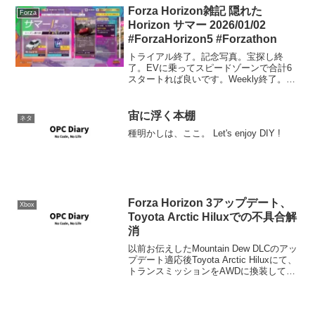
Forza Horizon雑記 隠れた
Forza
Horizon サマー 2026/01/02
#ForzaHorizon5 #Forzathon
トライアル終了。記念写真。宝探し終
了。EVに乗ってスピードゾーンで合計6
スタートれば良いです。Weekly終了。チ
ューンはお好きにといった感じで、公開
はなし。1995 Mitsubishi Lancer
Evolution III GSRゲ...
宙に浮く本棚
ネタ
種明かしは、ここ。 Let's enjoy DIY !
Forza Horizon 3アップデート、
Xbox
Toyota Arctic Hiluxでの不具合解
消
以前お伝えしたMountain Dew DLCのアッ
プデート適応後Toyota Arctic Hiluxにて、
トランスミッションをAWDに換装してあ
る場合、ガレージでこれを選択するとゲ
ームがクラッシュする、もしくはゲーム
が起動できないという...