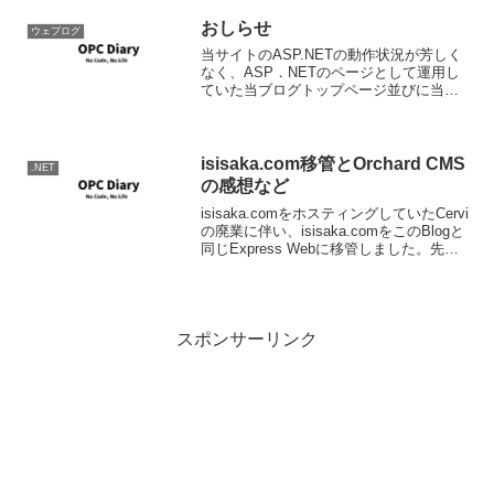
何とかしてやろうとは思っていますが。
今後...
おしらせ
ウェブログ
当サイトのASP.NETの動作状況が芳しく
なく、ASP．NETのページとして運用し
ていた当ブログトップページ並びに当サ
イトのトップページが表示されない状態
となっており、ご迷惑をおかけしている
ことお詫び申し上げます。当面、当ブロ
グトップページ...
isisaka.com移管とOrchard CMS
.NET
の感想など
isisaka.comをホスティングしていたCervi
の廃業に伴い、isisaka.comをこのBlogと
同じExpress Webに移管しました。先ほ
どDNS設定を変更しましたので、まだち
ゃんと表示できない方があるかもしれま
せん。また旧i...
スポンサーリンク