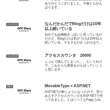
ありがとうございました。今後ともがん
ばります。
なんだかんだでBlogだけは10年
ウェブログ
以上続いている
自分でも結構飽きっぽいと思っているの
だけど、Blogだけは気がつけば10年以上
続いている。そもそものきっかけはウェ
ブログ入門を読んだからで、そこで紹介
されていたBloggerでBlogを書き始めた。
当時はまだ、Blogがだいぶ珍しい頃だっ
アクセスカウンタ 20000
ウェブログ
た...
じぶんで踏んでしまった。。というわけ
で、これからも更新をがんばっていこう
と思います。
MovableType + ASP.NET
.NET
ASP.NETが動くようになったので、取り
あえずアクセスカウンタをASP.NETで作
ってみました。とはいってもPage_Load
イベントでカウントをインクリメントし
ているだけなので、ゆくゆくはもう少し