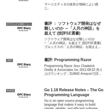
マージエディタの改良が地味によい感
じ。
書評 ： ソフトウェア開発はなぜ
オブジェクト指向・システム開発
難しいのか ～「人月の神話」を
超えて (技評SE選書)
ソフトウェア開発はなぜ難しいのか
~「人月の神話」を超えて (技評SE選書)
ブルックスの「人月の神話」を踏まえ、
ソフトウェアエンジニアリングの歴史を
網羅し、そのれぞれの問題点を踏まえ、
それらについて解説した本。 ブルックス
書評: Programming Razor
.NET
の著作を読み終わ...
Programming Razor Jess Chadwick
Oreilly & Associates Inc 2011-09-22 売り
上げランキング : 314942 Amazonで詳し
く見る by G-Tools ASP.NET W...
Go 1.18 Release Notes – The Go
Go言語
Programming Language
Go is an open source programming
language that makes it easy to build
simple, reliable, and efficient software.情