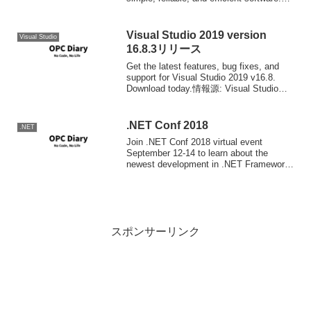
報源: Go 1...
Visual Studio 2019 version
Visual Studio
16.8.3リリース
Get the latest features, bug fixes, and
support for Visual Studio 2019 v16.8.
Download today.情報源: Visual Studio
2019 ver...
.NET Conf 2018
.NET
Join .NET Conf 2018 virtual event
September 12-14 to learn about the
newest development in .NET Framework,
.NET Core and...
スポンサーリンク