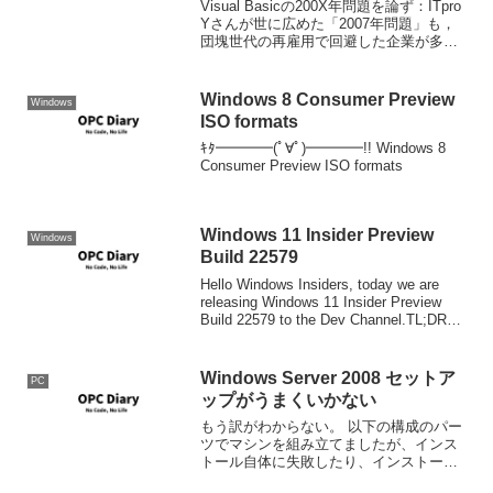
Visual Basicの200X年問題を論ず：ITpro
Yさんが世に広めた「2007年問題」も，
団塊世代の再雇用で回避した企業が多い
と聞きます。「Visual Basic 6 の2008年
問題」の解決策（回避策）も案外，
「Visual ...
Windows 8 Consumer Preview
Windows
ISO formats
ｷﾀ━━━━(ﾟ∀ﾟ)━━━━!! Windows 8
Consumer Preview ISO formats
Windows 11 Insider Preview
Windows
Build 22579
Hello Windows Insiders, today we are
releasing Windows 11 Insider Preview
Build 22579 to the Dev Channel.TL;DR
The Bug B...
Windows Server 2008 セットア
PC
ップがうまくいかない
もう訳がわからない。 以下の構成のパー
ツでマシンを組み立てましたが、インス
トール自体に失敗したり、インストール
はうまくいったように見えるんだけど、