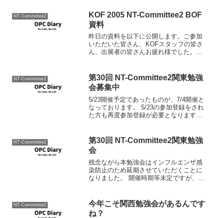
KOF 2005 NT-Committee2 BOF
NT-Committee2
資料
昨日の資料を以下に公開します。ご参加
いただいた皆さん、KOFスタッフの皆さ
ん、出展者の皆さんお疲れ様でした。
KOF2005.LZH
第30回 NT-Committee2関東勉強
NT-Committee2
会募集中
5/23開催予定であったものが、7/4開催と
なっております。 5/23の参加登録をされ
た方も再度参加登録が必要となりますの
で、お忘れなき用よろしくお願いしま
す。 また、場所が新宿から文京区千駄木
の日本医科大学に変更となっております
第30回 NT-Committee2関東勉強
NT-Committee2
のでご注意...
会
残念ながら本勉強会はインフルエンザ感
染防止のため延期させていただくことに
なりました。 開催時期等未定ですが、決
まり次第当ブログにおいてもご連絡いた
します。 30回目となりました。23日土曜
日となりますのでよろしくお願いいたし
今年こそ関西勉強会があるんです
NT-Committee2
ます。 今回の概...
ね？