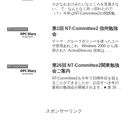
小さなおまけみたいなところを見逃さな
い。 で、なんとなく吹っ切れたので
（？）今年はNT-Committee2の関西勉強
会もやる。コミュニティに関するblogも
書く。TechEdでBOFを開催する。などな
ど。 今年、やることメモ - Hide...
第1回 NT-Committee2 信州勉強
NT-Committee2
会
テーマ：グループポリシーを使ったユー
ザ管理あれこれ Windows 2000 から採
用された ActiveDirecory 技術は、
Windows 2003 Serverからはますます進化
してます。その中で様々な活用方法があ
るグループポリシ...
第26回 NT-Committee2関東勉強
NT-Committee2
会ご案内
NT-Committee2も今年で10周年目を迎え
ることができましたが、記念すべき年の
最初の勉強会が開催されます。■ 第 26 回
NT-Committee2 関東勉強会 ■主催： NT-
Committee2テーマ： Windows Vis...
スポンサーリンク