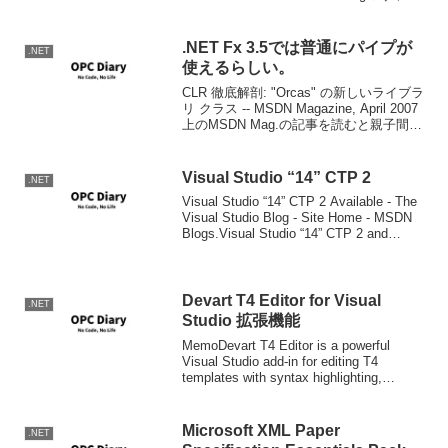
て改めてまとめて頂けるとありがたいで
すね。現行有効で、SQL S...
.NET Fx 3.5では普通にパイプが
.NET
使えるらしい。
CLR 徹底解剖: "Orcas" の新しいライブラ
リ クラス -- MSDN Magazine, April 2007
上のMSDN Mag.の記事を読むと親子間の
名前なしパイプとプロセス間の名前付き
パイプが「普通に」使えるようになり、
ネッ...
Visual Studio “14” CTP 2
.NET
Visual Studio “14” CTP 2 Available - The
Visual Studio Blog - Site Home - MSDN
Blogs.Visual Studio “14” CTP 2 and
Entity...
Devart T4 Editor for Visual
.NET
Studio 拡張機能
MemoDevart T4 Editor is a powerful
Visual Studio add-in for editing T4
templates with syntax highlighting,
intellisense,...
Microsoft XML Paper
.NET