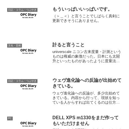
もういっぱいいっぱいです。
日記・コラム・つぶやき
（＞＿＜）と言うことでしばらく真剣に
更新できそうにありません。
計ると言うこと
文化・芸術
universcale ニコン古来度量・計測という
ものは権威の象徴だった。日本にも太閤
升といったものがあったように度量法と
いうものは徴税の根幹であり、ある意味
権威そのものだった。このため、特にヨ
ーロッパにあっては権威者の身体がその
基準とされ...
ウェヴ進化論への反論が出始めて
日記・コラム・つぶやき
きている。
ウェヴ進化論への反論が、多少出始めて
きている。内容から行って、現状を知っ
ている人からすれば出てくるのは仕方の
ないことだと思うが、そのトーンが現実
はこうなんじゃね？ならいいのだが、ヒ
ステリックにWEB全否定なものもあるの
DELL XPS m1330をまだ作って
PC
で、それは困ったことだ...
もいただけません