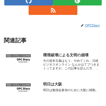
OPCDiary
関連記事
環境破壊による文明の崩壊
日記・コラム・つぶやき
今の資本主義はもう、やめてくれ：日経
ビジネスオンライン なんかはてブつきま
くってますが、この記事を読んだ方、も
しくは環境破壊による文明崩壊について
興味を持たれた方は、是非以下のジャレ
ド・ダイアモンド著の書籍をお読みくだ
さい。大著ですが十分楽...
明日は大阪
日記・コラム・つぶやき
明日は勉強会参加のために大阪に移動。