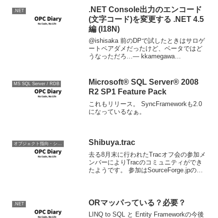
.NET Console出力のエンコード
.NET
(文字コード)を変更する .NET 4.5
編 (I18N)
@ishisaka 前のDPで試したときはサロゲ
ートペアダメだったけど、ベータではど
うなっただろ…— kkamegawa
(@kkamegawa) 2012, 3月 6@kkamegawa
さんが左様な事を仰っていたので、UTF-
16エンコー...
Microsoft® SQL Server® 2008
MS SQL Server / RDB
R2 SP1 Feature Pack
これもリリース。 SyncFrameworkも2.0
になっているなぁ。
Shibuya.trac
オブジェクト指向・システム開発
去る8月末に行われたTracオフ会の参加メ
ンバーによりTracのコミュニティができ
たようです。 参加はSourceForge.jpのア
カウントを作って以下のWikiページを編
集すればいいようです。 メンバーには
Trac月の作者さんとか、Tr...
ORマッパっている？必要？
.NET
LINQ to SQL と Entity Frameworkの今後