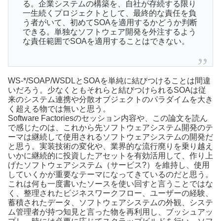
る。企業システムの構築を、自社が存続する限り
一生続くプロジェクトとして、最終的な責任を負
う者がいて、初めてSOAを適用するかどうか判断
できる。単独なソフトウェア開発を外注するよう
な責任範囲でSOAを適用することはできない。
WS-*/SOAP/WSDLとSOAを単純に結びつけることは間違
いだろう。少なくともそれらと結びつけられるSOAは従
来のシステム連携や分散オブジェクトのパラダイムを大き
く超える物では無いと思う。
Software Factoriesのセッション内容や、この論文を読ん
で感じたのは、これから先ソフトウェアシステム開発のテ
ーマは継続して使用されるソフトウェアシステムの開発だ
と思う。実装技術の変化や、業界的な流行廃りを乗り越え
いかに継続的に投資したアセットを有効活用して、作り上
げたソフトウェアシステム（サービス?）を維持し、使用
していくかが重要なテーマになってきているのだと思う。
これは何も一度書いたソースを使い回すと言うことではな
く、整理されたビジネスワークフロー、ユーザーの経験、
蓄積されたデータ、ソフトウェアシステムの外観、システ
ム管理者が持つ知見と言った物を再利用し、ブッシュアッ