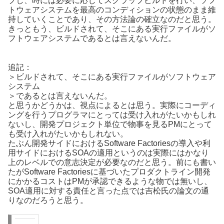
プし、時には必要に応じてスクラップビルドを行い、ソフ
トウェアシステムを最高のコンディションの状態のまま維
持していくことであり、その方法論の確立なのだと思う。
きっともう、ビルドされて、そこにある実行ファイルがソ
フトウェアシステムであるとは言えないんだ。
追記：
＞ビルドされて、そこにある実行ファイルがソフトウェア
システム
＞であるとは言えないんだ。
と思うかどうかは、視点によるとは思う。実際にコーディ
ングを行うプログラマにとっては受け入れがたいかもしれ
ないし、開発プロジェクト単位で物事を見るPMにとって
も受け入れがたいかもしれない。
たぶん開発サイドにおけるSoftware Factoriesの導入や利
用サイドにおけるSOAの適用というのは実際にはかなり
上のレベルでの意志決定が必要なのだと思う。前にも書い
たがSoftware Factoriesに基づいたプロダクトライン開発
にかかるコストはPMが承認できるような物では無いし、
SOA適用に対する責任と言った点では吉松氏の論文の通
りなのだろうと思う。