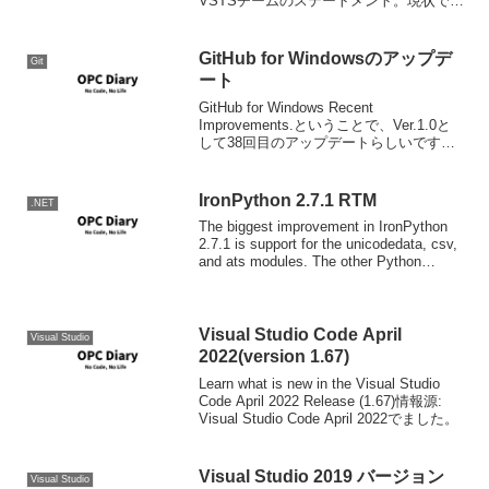
VSTSチームのステートメント。現状では
「将来の統合へ向けて進んでいきま
す！」とか言う話ではなくて、基本的に
GitHub別の...
GitHub for Windowsのアップデ
Git
ート
GitHub for Windows Recent
Improvements.ということで、Ver.1.0と
して38回目のアップデートらしいです。
今回なんと、GitHub For Windowsが先頃
MSが公開したVSむけGit拡張であるV...
IronPython 2.7.1 RTM
.NET
The biggest improvement in IronPython
2.7.1 is support for the unicodedata, csv,
and ats modules. The other Python
stand...
Visual Studio Code April
Visual Studio
2022(version 1.67)
Learn what is new in the Visual Studio
Code April 2022 Release (1.67)情報源:
Visual Studio Code April 2022でました。
Visual Studio 2019 バージョン
Visual Studio