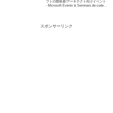
フトの開発者/アーキテクト向けイベント
- Microsoft Events & Seminars.de:codeの
セッションと、そのスピーカーが決まっ
たようです。個人的な注目セッションは
次...
スポンサーリンク