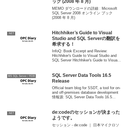
ック (2008 年 8 月)
MEMO ダウンロードの詳細 : Microsoft
SQL Server 2008 オンライン ブック
(2008 年 8 月)
Hitchhiker’s Guide to Visual
.NET
Studio and SQL Serverの翻訳を
希求する！
InfoQ: Book Excerpt and Review:
Hitchhiker's Guide to Visual Studio and
SQL Server Hitchhiker's Guide to Visual
Studio a...
SQL Server Data Tools 16.5
MS SQL Server / RDB
Release
Official team blog for SSDT, a tool for on-
and off-premises database development
情報源: SQL Server Data Tools 16.5
Release...
de:codeのセッションが決まった
.NET
ようです。
セッション - de:code ｜ 日本マイクロソ