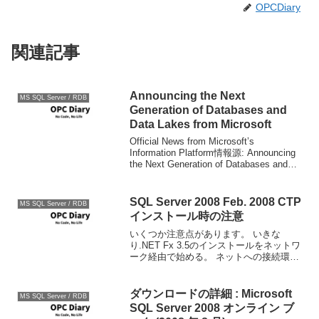
OPCDiary
関連記事
Announcing the Next
MS SQL Server / RDB
Generation of Databases and
Data Lakes from Microsoft
Official News from Microsoft’s
Information Platform情報源: Announcing
the Next Generation of Databases and
Data Lakes from ...
SQL Server 2008 Feb. 2008 CTP
MS SQL Server / RDB
インストール時の注意
いくつか注意点があります。 いきな
り.NET Fx 3.5のインストールをネットワ
ーク経由で始める。 ネットへの接続環境
を用意するか、あらかじめインストール
しましょう。。。製品時には一考が必要
です。 照合順序 日本語版なのに照合順序
ダウンロードの詳細 : Microsoft
MS SQL Server / RDB
がSQL...
SQL Server 2008 オンライン ブ