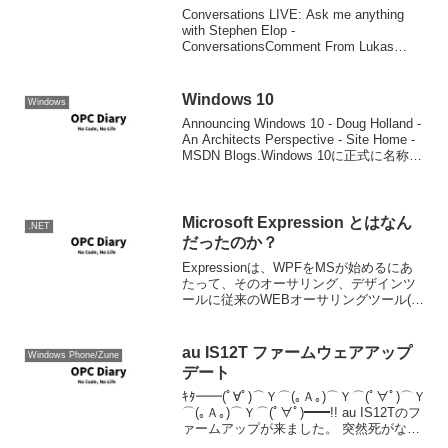
Conversations LIVE: Ask me anything
with Stephen Elop -
ConversationsComment From Lukas
Scherer Hi Stephen, Nice to see ...
Windows 10
Windows
Announcing Windows 10 - Doug Holland -
An Architects Perspective - Site Home -
MSDN Blogs.Windows 10に正式に名称が
決まりました。噂通り、すべ...
Microsoft Expression とはなん
.NET
だったのか？
Expressionは、WPFをMSが始めるにあ
たって、そのオーサリング、デザインツ
ールに従来のWEBオーサリングツール(と
呼べればだけど)を加えたAdobeのスイー
トに対抗するデザインツールのスイート
として登場しました。その後、Silve...
au IS12T ファームウェアアップ
Windows Phone/Zune
デート
ｷﾀ━━(ﾟ∀ﾟ)⌒Ｙ⌒(｡Ａ｡)⌒Ｙ⌒(ﾟ∀ﾟ)⌒Ｙ
⌒(｡Ａ｡)⌒Ｙ⌒(ﾟ∀ﾟ)━━!! au IS12Tのフ
ァームアップが来ました。 突然死がなく
なると良いな。。。あああとmixiアプリ