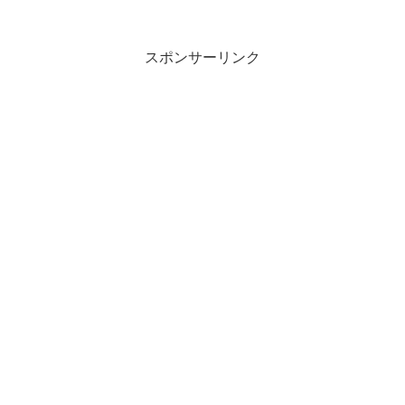
の「予期しないエラー」も(Windows 3.1
時...
スポンサーリンク