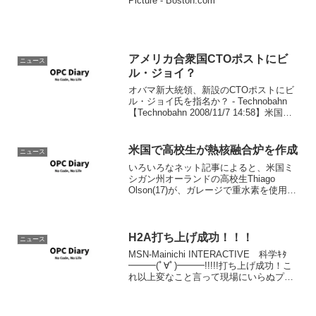
Picture - Boston.com
アメリカ合衆国CTOポストにビ
ニュース
ル・ジョイ？
オバマ新大統領、新設のCTOポストにビ
ル・ジョイ氏を指名か？ - Technobahn
【Technobahn 2008/11/7 14:58】米国の
オバマ新大統領が閣僚級ポストとして新
設を予定している「アメリカ合衆国
CTO（最高技術責任者...
米国で高校生が熱核融合炉を作成
ニュース
いろいろなネット記事によると、米国ミ
シガン州オーランドの高校生Thiago
Olson(17)が、ガレージで重水素を使用し
た熱核融合炉を作成し、もごと核融合を
成功させたらしい。彼自身が、fusorとい
うアマチュア核融合炉作成愛好家サイト
（な...
H2A打ち上げ成功！！！
ニュース
MSN-Mainichi INTERACTIVE 科学ｷﾀ
━━━(ﾟ∀ﾟ)━━━!!!!!打ち上げ成功！こ
れ以上変なこと言って現場にいらぬプレ
ッシャーをかけるんじゃないよ。