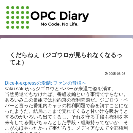
くだらねぇ（ジゴウロが見られなくなるっ
てよ）
2005-06-26
Dice-k-expressの愛鯖: ファンの皆様へ
saku sakuからジゴロウとペパーが来週で姿を消す。
当然勇退でもなければ、番組改編という事情ですらない。
あるいみこの番組ではお約束の権利問題だ。ジゴロウ・ペ
パーと言った番組内キャラの権利問題で姿を消すことにな
ったようだ。結局ここまで売れてくると甘い汁を吸おうと
するのがいろいろ出てくるし、それを守る手段も権利を本
来有してる側がちゃんとした手段・組織持ってないか、そ
こがあほやったかって事だろう。メディアなんて全部権利