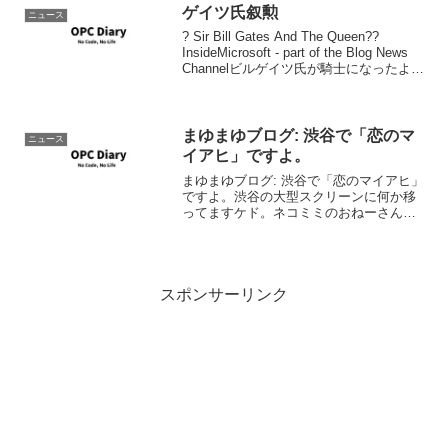
ゲイツ氏叙勲
ニュース
? Sir Bill Gates And The Queen??
InsideMicrosoft - part of the Blog News
Channelビルゲイツ氏が騎士になったよう
です。これからはサー・ビルですな。最
近は剣の誓いとか...
まゆまゆブログ: 渋谷で「恋のマ
ニュース
イアヒ」ですよ。
まゆまゆブログ: 渋谷で「恋のマイアヒ」
ですよ。渋谷の大型スクリーンに何か移
ってますケド。ネコミミのおねーさんが
テッシュくばってますね。エイベックス
が発売ですか。そうですか。と言うより
もせっかく忘れていたのに、また頭の中
で連続リプレイ中。。...
スポンサーリンク