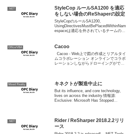
StyleCop ルールSA1200 を適応
.NET
をしない場合のReShaperの設定
StyleCopのルールSA1200,
UsingDirectivesMustBePlacedWithinNam
espaceは適応を外されているチームの方
が多いと思います。このルールがデフォ
ルトになっている言い分の趣旨はわから
無くも無いので...
Cacoo
Office/VBA
Cacoo - Web上で図の作成とリアルタイ
ムコラボレーション オンラインでコラボ
レーションしながらドローイングができ
るサイトです。ブラウザとFlash Playerが
あれば動作します。基本的な図形、マイ
ンドマップ、手書き風とリアルな...
キネクトが製造中止に
Mixed Reality
But its influence, and core technology,
lives on across the industry.情報源:
Exclusive: Microsoft Has Stopped
Manufacturing...
Rider / ReSharper 2018.2.2リリ
.NET
ース
Rider 2018.2.2 is released! - .NET Tools