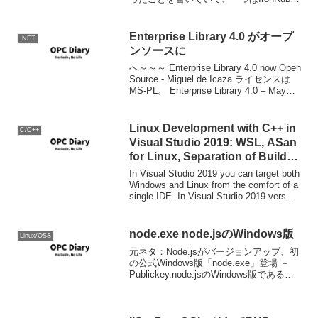
のBinary Releaseが果たせたこと、二つ
目はironruby-cont...
Enterprise Library 4.0 がオープ
.NET
ンソースに
へ～～～ Enterprise Library 4.0 now Open
Source - Miguel de Icaza ライセンスは
MS-PL。 Enterprise Library 4.0 – May
2008
Linux Development with C++ in
C/C++
Visual Studio 2019: WSL, ASan
for Linux, Separation of Build
and Debug | C++ Team Blog
In Visual Studio 2019 you can target both
Windows and Linux from the comfort of a
single IDE. In Visual Studio 2019 vers...
node.exe node.jsのWindows版
Linux/OSS
元ネタ：Node.jsがバージョンアップ、初
の公式Windows版「node.exe」登場 －
Publickey.node.jsのWindows版である
node.exeが登場しました。以下のダウン
ロードページから実行ファイルをダウン
ロード...