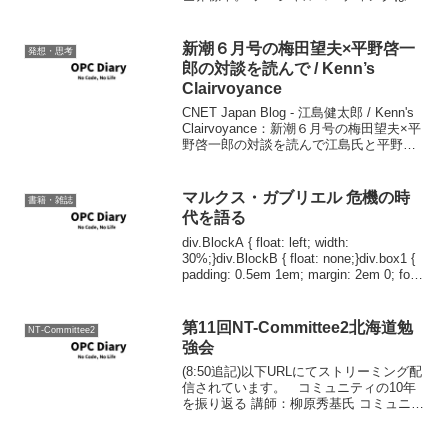
界標準。 GitHubはコードを中心に人と人
とをつなげる。 GitHUbは人を成長させ
る。 使うでしょ、当たり...
新潮６月号の梅田望夫×平野啓一
発想・思考
郎の対談を読んで / Kenn’s
Clairvoyance
CNET Japan Blog - 江島健太郎 / Kenn's
Clairvoyance：新潮６月号の梅田望夫×平
野啓一郎の対談を読んで江島氏と平野氏
は友人だったのか。正直まだ、月間新潮
を手に入れていないので、感想は書かな
いけど、リンク先...
マルクス・ガブリエル 危機の時
書籍・雑誌
代を語る
div.BlockA { float: left; width:
30%;}div.BlockB { float: none;}div.box1 {
padding: 0.5em 1em; margin: 2em 0; font-
weigh...
第11回NT-Committee2北海道勉
NT-Committee2
強会
(8:50追記)以下URLにてストリーミング配
信されています。 コミュニティの10年
を振り返る 講師：柳原秀基氏 コミュニテ
ィの分類 情報交換型 社交型 問題解決志
向 地縁 オンラインコミュニティ インタ