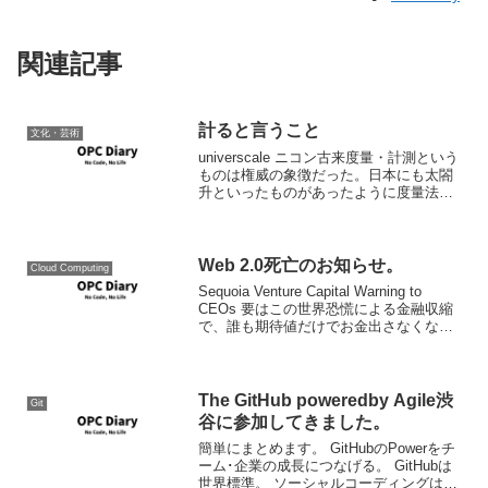
関連記事
計ると言うこと
文化・芸術
universcale ニコン古来度量・計測という
ものは権威の象徴だった。日本にも太閤
升といったものがあったように度量法と
いうものは徴税の根幹であり、ある意味
権威そのものだった。このため、特にヨ
ーロッパにあっては権威者の身体がその
基準とされ...
Web 2.0死亡のお知らせ。
Cloud Computing
Sequoia Venture Capital Warning to
CEOs 要はこの世界恐慌による金融収縮
で、誰も期待値だけでお金出さなくなる
から、それが頼りのWeb 2.0は死んじゃう
よってスライドですね。 現実にちゃんと
お金を儲けら...
The GitHub poweredby Agile渋
Git
谷に参加してきました。
簡単にまとめます。 GitHubのPowerをチ
ーム･企業の成長につなげる。 GitHubは
世界標準。 ソーシャルコーディングは世