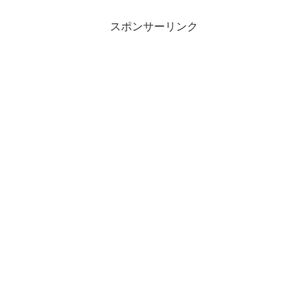
ーネットで連絡を取り合う 情報交...
スポンサーリンク