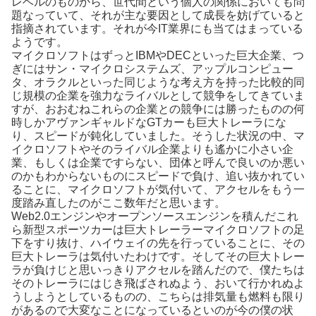
レベルのものから、世代間という個人の関係においても問
題なっていて、それが主な要因として成長を妨げていると
指摘されています。それが今IT業界にも当てはまっている
ようです。
マイクロソフトはずっとIBMやDECといった巨大企業、つ
ぎにはサン・マイクロシステムズ、アップルコンピュー
タ、オラクルといった同じような考え方を持った比較的同
じ規模の企業を強力なライバルとして競争をしてきていま
すが、おおむねこれらの企業との競争には勝ったものの何
時しかアヴァンギャルドなGTカーも巨大トレーラにな
り、スピードが鈍化していました。そうした状況の中、マ
イクロソフトやそのライバル企業よりも遙かに小さい企
業、もしくは企業ですらない、団体と呼んで良いのか悪い
のかもわからないものにスピードで負け、追い抜かれてい
ることに、マイクロソフトが気付いて、アクセルをもう一
度踏み直したのがここ数年だと思います。
Web2.0エンジンやオープンソースエンジンを積んだこれ
ら新型スポーツカーは巨大トレーラーマイクロソフトの足
下をすり抜け、ハイウェイの先を行っていることに、その
巨大トレーラは気付いたわけです。そしてその巨大トレー
ラが負けじと思いっきりアクセルを踏んだので、僕たちは
そのトレーラにはじき飛ばされぬよう、おいて行かれぬよ
うしようとしているものの、こちらは排気量も燃料も限り
があるので大変なことになっているといのが今の僕の状