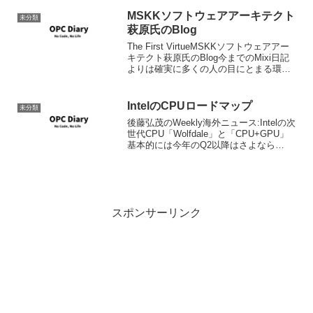
MSKKソフトウェアアーキテクト
未分類
萩原氏のBlog
The First VirtueMSKKソフトウェアアー
キテクト萩原氏のBlog今までのMixi日記
よりは確実に多くの人の目にとまる環境
にはなったわけで、これを機会に多くの
人が何かを考えたり、何かを変えるきっ
かけになればいいなと思います。ブ...
IntelのCPUロードマップ
未分類
後藤弘茂のWeekly海外ニュース:Intelの次
世代CPU「Wolfdale」と「CPU+GPU」
基本的には今年のQ2以降はさよなら
Netburstという点がCerelonまで浸透する
ということになるようだ。基本的にはす
べてCore MA...
スポンサーリンク