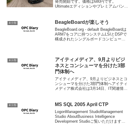
発売開始です。価格は680円です。
Ultimateエディションやプレミアムバンド
ルパックをお持ちでもこのカーパックで
追加された車を楽しむためには、このカ
ーパックの新規購入が...
BeagleBoardが楽しそう
未分類
BeagleBoard.org - default BeagleBoardは
ARM7をコアに持つシステムLSIとDSPで
構成されたシングルボードコンピュータ
で、IOとしてHDMI(DVI-D)も持つため、
SDカードにブートできるようにLin...
アイティメディア、9月よりビジ
未分類
ネスとコンシューマを分けた3部
門体制へ
アイティメディア、9月よりビジネスとコ
ンシューマを分けた3部門体制へアイティ
メディア株式会社は3月14日、IT関連情報
サイト「ITmedia」を対象読者別にブラン
ド分けし、ビジネス層向け「ITmedia オ
ルタナティブ（仮称。以下、オルタナ...
MS SQL 2005 April CTP
未分類
LogonManagement StudioManagement
Studio AboutBusiness Intelligence
Development Studioご覧いただけますよ
うに、Business Intelligence D...