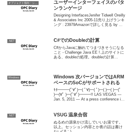
ユーザーインターフェイスのパタ
オブジェクト指向・システム開発
ンランゲージ
Designing InterfacesJenifer Tidwell Oreilly
& Associates Inc 2005-11売り上げランキ
ング : 23979Amazonで詳しく見る by G-
Toolsコンピュータソフトウェア...
C#でのDoubleの計算
.NET
C#からJavaに触れてつまづきそうになる
こと - Challenge Java EE !.上のサイトに
ある、doubleの処理。doubleの計算
C#Console.WriteLine(2.00 -
1.10);0.9JavaSystem...
Windows 次バージョンではARM
Windows
ベースのSoCがサポートされる
ｷﾀ━━━(ﾟ∀ﾟ)━( ﾟ∀)━( ﾟ)━( )━( )━(ﾟ
)━(∀ﾟ )━(ﾟ∀ﾟ)━━━!! LAS VEGAS —
Jan. 5, 2011 — At a press conference in
Las Vegas, Nevad...
VSUG 温泉合宿
.NET
ぬるめの源泉かけ流しでいいお湯です。
以上。セッション内容とか夜の話は書け
ない(´Д｀)