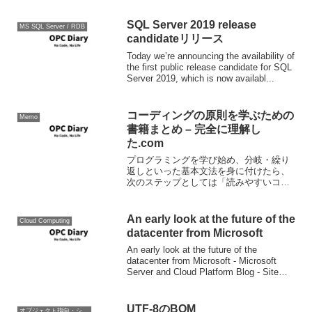
SQL Server 2019 release
MS SQL Server / RDB
candidateリリース
Today we’re announcing the availability of
the first public release candidate for SQL
Server 2019, which is now availabl...
コーディングの原則を学ぶための
Memo
書籍まとめ – 完全に理解し
た.com
プログラミングを学び始め、分岐・繰り
返しといった基本文法を身に付けたら、
次のステップとしては「読みやすいコー
ド」を書く技術をつけたいです。この記
事では、そういったコーディングの原則
を学ぶための書籍を紹介します。情報源:
An early look at the future of the
Cloud Computing
コーディングの原則を...
datacenter from Microsoft
An early look at the future of the
datacenter from Microsoft - Microsoft
Server and Cloud Platform Blog - Site
Home - Te...
UTF-8のBOM
オブジェクト指向・システム開発