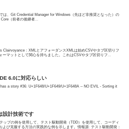
ョンでは、Git Credential Manager for Windows（先ほど非推奨となった）の
er Core（前者の後継者...
 Kenn's Clairvoyance：XMLとアフォーダンスXMLは始めCSVやタブ区切りフ
ーマットとして関心を持ちました。これはCSVやタブ区切りフ...
ICODE 6.0に対応らしい
as a story #36: U+1F648/U+1F649/U+1F648A -- NO EVIL - Sorting it
は設計技術です
ステップの例を使用して、テスト駆動開発（TDD）を使用して、コーディ
および克服する方法の実践的な例を示します。情報源: テスト駆動開発：