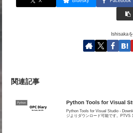
X
Bluesky
Facebook
Ishisa
関連記事
Python Tools for Visual
Python
Python Tools for Visual Studio -
ジよりダウンロード可能です。PTVS 1.5 V