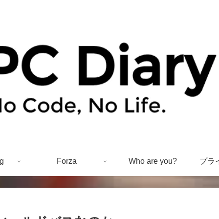
g
Forza
Who are you?
プラ