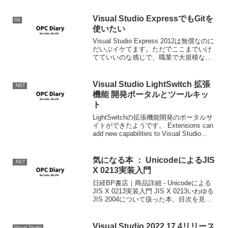
Visual Studio ExpressでもGitを
Git
使いたい
Visual Studio Express 2012は無償なのに
だいぶイケてます。ただでここまでいけ
てていいのな感じで、職業で大規模な開
発やらない限り必要な機能はあるので、
使わないのはもったいないです。ただ、
惜しいのは拡張機能のインストール...
Visual Studio LightSwitch 拡張
.NET
機能 開発ポータルとツールキッ
ト
LightSwitchの拡張機能開発のポータルサ
イトができたようです。 Extensions can
add new capabilities to Visual Studio
LightSwitch. You can download p...
気になる本 ： UnicodeによるJIS
.NET
X 0213実装入門
日経BP書店｜商品詳細 - Unicodeによる
JIS X 0213実装入門 JIS X 0213いわゆる
JIS 2004について扱った本。目次を見る
限り前半はJIS X 0213そのものの説明、
後半はWindowsでのそれの取り扱いにつ
い...
Visual Studio 2022 17.4リリース
Visual Studio