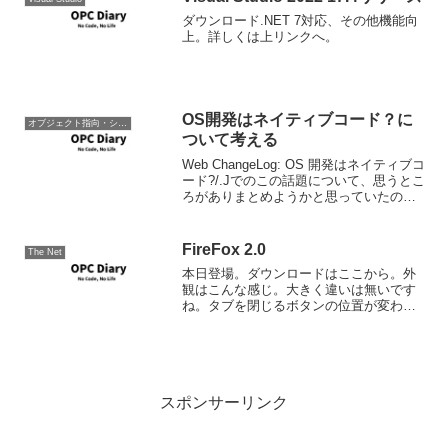
ダウンロード.NET 7対応、その他機能向
上。詳しくは上リンクへ。
OS開発はネイティブコード？に
オブジェクト指向・システム開発
ついて考える
Web ChangeLog: OS 開発はネイティブコ
ード?/.Jでのこの話題について、思うとこ
ろがありまとめようかと思っていたのだ
けど、綺麗に僕が書こうとしていたこと
を書いてくれている人がいた。しかもよ
り充実して。OSがアプリケーション実...
FireFox 2.0
The Net
本日登場。ダウンロードはここから。外
観はこんな感じ。大きく違いは無いです
ね。タブを閉じるボタンの位置が変わっ
てるぐらいか。。ブログを書くなら
BlogWrite
スポンサーリンク