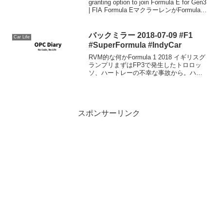
granting option to join Formula E for Gen3
| FIA Formula EマクラーレンがFormula E
Gen. 3を使用...
バックミラー 2018-07-09 #F1
Car Life
#SuperFormula #IndyCar
RVM的な何かFormula 1 2018 イギリスグ
ランプリまずはFP3で発生したトロロッ
ソ、ハートレーの不幸な事故から。ハー
トレー自身は幸運にも無事でしたが、ブ
レーキング時に左フロントのサスペンシ
ョンアームがローワー側から折れてしま
いク...
スポンサーリンク