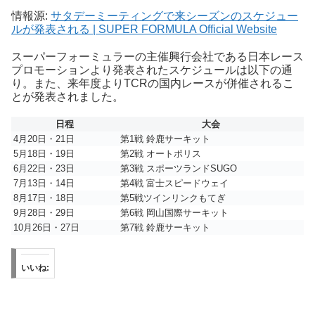
情報源:
サタデーミーティングで来シーズンのスケジュー
ルが発表される | SUPER FORMULA Official Website
スーパーフォーミュラーの主催興行会社である日本レース
プロモーションより発表されたスケジュールは以下の通
り。また、来年度よりTCRの国内レースが併催されるこ
とが発表されました。
日程
大会
4月20日・21日
第1戦 鈴鹿サーキット
5月18日・19日
第2戦 オートポリス
6月22日・23日
第3戦 スポーツランドSUGO
7月13日・14日
第4戦 富士スピードウェイ
8月17日・18日
第5戦ツインリンクもてぎ
9月28日・29日
第6戦 岡山国際サーキット
10月26日・27日
第7戦 鈴鹿サーキット
いいね: