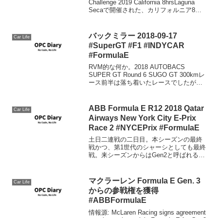
Challenge 2019 California 8hrsLaguna
Secaで開催された、カリフォルニア8時
間はHonda NSXのポールで始まるも、最
終的には#27 HubAut...
バックミラー 2018-09-17
Car Life
#SuperGT #F1 #INDYCAR
#FormulaE
RVM的な何か。2018 AUTOBACS
SUPER GT Round 6 SUGO GT 300kmレ
ース前半は落ち着いたレースでしたが、
終盤クラッシュが続く展開となりました
が、GT500、RAYBRIGのNSXの神様・山
本/F1チャン...
ABB Formula E R12 2018 Qatar
Car Life
Airways New York City E-Prix
Race 2 #NYCEPrix #FormulaE
土日二連戦の二日目。本シーズンの最終
戦かつ、第1世代のシャーシとしても最終
戦。来シーズンからはGen2と呼ばれる新
シャーシになります。シーズンチャンピ
オンは昨日ベルニュに決まりましたが、
チームスタンディング的には昨日AUDIが
マクラーレン Formula E Gen. 3
Car Life
1位・2位を取...
からの参戦権を獲得
#ABBFormulaE
情報源: McLaren Racing signs agreement