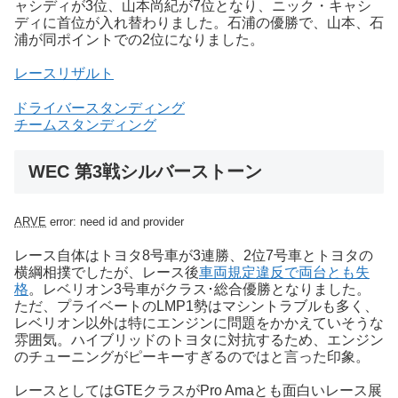
ャシディが3位、山本尚紀が7位となり、ニック・キャシ
ディに首位が入れ替わりました。石浦の優勝で、山本、石
浦が同ポイントでの2位になりました。
レースリザルト
ドライバースタンディング
チームスタンディング
WEC 第3戦シルバーストーン
ARVE
error: need id and provider
レース自体はトヨタ8号車が3連勝、2位7号車とトヨタの
横綱相撲でしたが、レース後
車両規定違反で両台とも失
格
。レベリオン3号車がクラス･総合優勝となりました。
ただ、プライベートのLMP1勢はマシントラブルも多く、
レベリオン以外は特にエンジンに問題をかかえていそうな
雰囲気。ハイブリッドのトヨタに対抗するため、エンジン
のチューニングがピーキーすぎるのではと言った印象。
レースとしてはGTEクラスがPro Amaとも面白いレース展