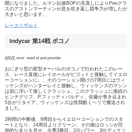
開になりました。ルマン以後BOPの見直しによりPeoクラ
スのアストンマーティンが息を吹き返し競争力が増したが
大きいと思います。
レースリザルト
Indycar 第14戦 ポコノ
ARVE
error: need id and provider
おにぎり型の変型オーバルのポコノで行われたこのレー
ス、レース直後にレイホールがピゴットと接触してイエロ
ーコーションに。、そのコーション開けの7周目にはウィ
ッケンズがハンターレイと接触し、ウィッケンズのマシン
は宙に浮いて激しくクラッシュ、このクラッシュに後続の
ヒンチグリフ、P.フィッティバルディ、佐藤が巻き込まれ
5台がリタイア。ウィッケンズは怪我酷くヘリで搬送され
ました。
2時間の中断後、9周目からイエローコーションでのスタ
ートとなり、14周目よりグリーン。その後はロッシが圧
倒的な走りを見せ、今季3勝目。2位パワー、3位ディクソ