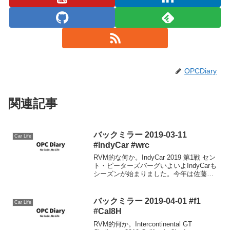
OPCDiary
関連記事
バックミラー 2019-03-11
Car Life
#IndyCar #wrc
RVM的な何か。IndyCar 2019 第1戦 セン
ト・ピーターズバーグいよいよIndyCarも
シーズンが始まりました。今年は佐藤琢
磨選手はもちろん、昨年までSuper GT(チ
ーム ルマン)とFormula E(マヒンドラ)で
走っていた...
バックミラー 2019-04-01 #f1
Car Life
#Cal8H
RVM的何か。Intercontinental GT