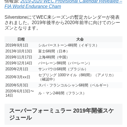
情報源:
2019-2020 WEC Provisional Calendar Revealed –
FIA World Endurance Cham
SilverstoneにてWEC来シーズンの暫定カレンダーが発表
されました。2019年後半から2020年前半に向けてのシー
ズンとなります。
日程
大会
2019年9月1日
シルバーストーン4時間（イギリス）
2013年10月13日
富士6時間（日本）
2019年11月17日
上海4時間（中国）
2019年12月14日
バーレーン8時間（バーレーン）
2020年2月1日
サンパウロ6時間（ブラジル）
セブリング 1000マイル（8時間）（アメリカ）
2020年3月xx日
（確認中）
2020年5月3日
スパ・フランコルシャン6時間（ベルギー）
2020年6月13日〜
ル・マン24時間（フランス）
14日
スーパーフォーミュラー 2019年開催スケ
ジュール