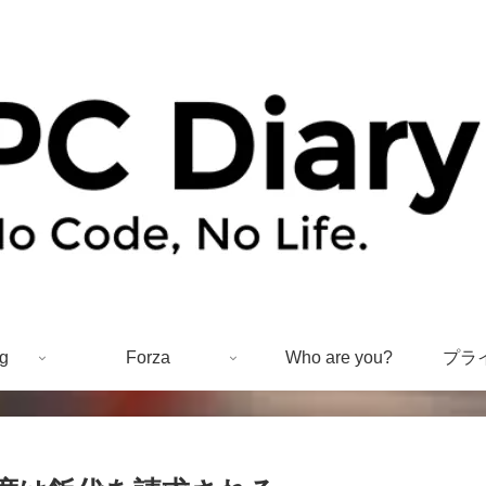
g
Forza
Who are you?
プラ