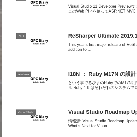
Visual Studio 11 Developer P
このWeb PI 4を使ってASP.NET M
ReSharper Ultimate 20
.NET
This year’s first major release of ReS
addition to ...
I18N ： Ruby M17N の
Windows
という事でるびまのRubyでのM17Nに関する記
ル Ruby 1.9 はそれぞれのシステムでロ
Visual Studio Roadmap Up
Visual Studio
情報源: Visual Studio Roadmap Updates 
What’s Next for Visua...