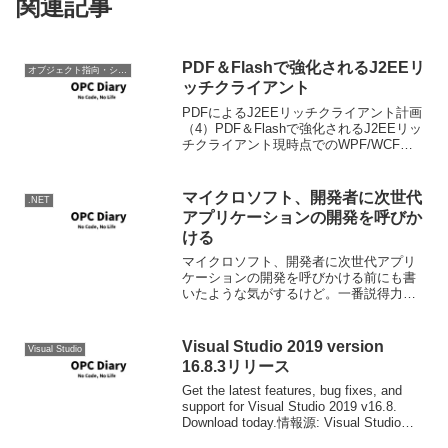
関連記事
PDF＆Flashで強化されるJ2EEリ
オブジェクト指向・システム開発
ッチクライアント
PDFによるJ2EEリッチクライアント計画
（4）PDF＆Flashで強化されるJ2EEリッ
チクライアント現時点でのWPF/WCFの
ライバルが、Flush(FLEX), PDF/J2EEの
組み合わせ。AdobeのMacromedia買収で
リッ...
マイクロソフト、開発者に次世代
.NET
アプリケーションの開発を呼びか
ける
マイクロソフト、開発者に次世代アプリ
ケーションの開発を呼びかける前にも書
いたような気がするけど。一番説得力が
あるのは、このような新技術を自社のメ
インストリームの製品で使うことだ。た
とえばWordがWPFを使って作られる。そ
Visual Studio 2019 version
Visual Studio
ういったことがなけ...
16.8.3リリース
Get the latest features, bug fixes, and
support for Visual Studio 2019 v16.8.
Download today.情報源: Visual Studio
2019 ver...