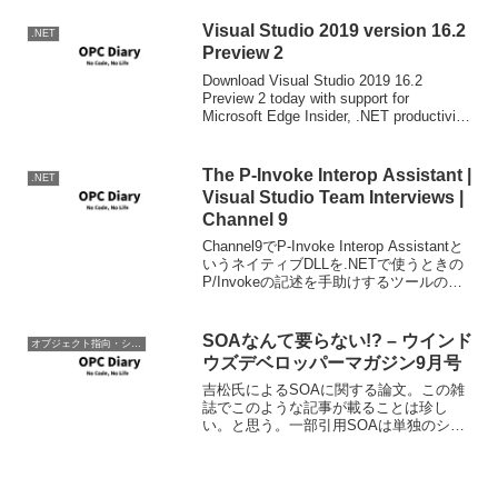
Visual Studio 2019 version 16.2
.NET
Preview 2
Download Visual Studio 2019 16.2
Preview 2 today with support for
Microsoft Edge Insider, .NET productivity
fixes and in...
The P-Invoke Interop Assistant |
.NET
Visual Studio Team Interviews |
Channel 9
Channel9でP-Invoke Interop Assistantと
いうネイティブDLLを.NETで使うときの
P/Invokeの記述を手助けするツールの開
発者へのインタビュー。（Channel9って
埋められるようにならないかな。。）
T...
SOAなんて要らない!? – ウインド
オブジェクト指向・システム開発
ウズデベロッパーマガジン9月号
吉松氏によるSOAに関する論文。この雑
誌でこのような記事が載ることは珍し
い。と思う。一部引用SOAは単独のシフ
トウェアではなく、企業のビジネス全体
作用するシステムを構築するときの考え
方なので、SOAを適用できるかを判断で
きるのは、システムを...