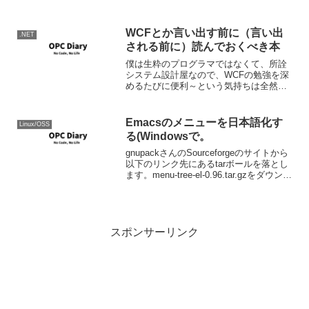
Developersという事で次バージョンで
あ...
WCFとか言い出す前に（言い出
.NET
される前に）読んでおくべき本
僕は生粋のプログラマではなくて、所詮
システム設計屋なので、WCFの勉強を深
めるたびに便利～という気持ちは全然こ
う持ち上がってこなく、むしろ背筋が寒
くなります。何故かというと、その実装
が簡単すぎるからです。実装が簡単だ
Emacsのメニューを日本語化す
Linux/OSS
と、その技術の中身を知る...
る(Windowsで。
gnupackさんのSourceforgeのサイトから
以下のリンク先にあるtarボールを落とし
ます。menu-tree-el-0.96.tar.gzをダウンロ
ード - gnupack (Cygwin + NTEmacs
Package) -...
スポンサーリンク