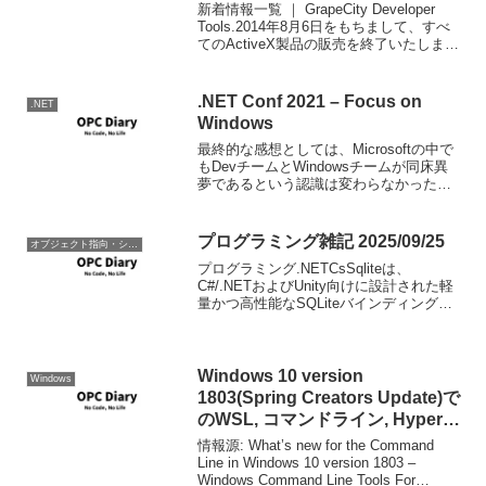
新着情報一覧 ｜ GrapeCity Developer
Tools.2014年8月6日をもちまして、すべ
てのActiveX製品の販売を終了いたしま
す。本製品の新規ご購入は同日をもって
終了いたします。長い間、製品をご愛顧
いただきまして誠にあ...
.NET Conf 2021 – Focus on
.NET
Windows
最終的な感想としては、Microsoftの中で
もDevチームとWindowsチームが同床異
夢であるという認識は変わらなかったか
な。選択肢が増えることは良いのかもし
れないけれど、こちら側としてはそれで
は今後どうすれば良いのかと言う方向性
プログラミング雑記 2025/09/25
オブジェクト指向・システム開発
が決定...
プログラミング.NETCsSqliteは、
C#/.NETおよびUnity向けに設計された軽
量かつ高性能なSQLiteバインディングラ
イブラリです。Entity Framework Coreや
Microsoft.Data.Sqliteと比べて...
Windows 10 version
Windows
1803(Spring Creators Update)で
のWSL, コマンドライン, Hyper-V
での機能追加、改良点のまとめ
情報源: What’s new for the Command
Line in Windows 10 version 1803 –
Windows Command Line Tools For