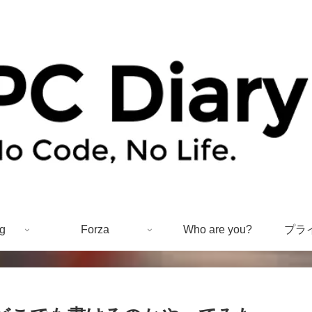
g
Forza
Who are you?
プラ