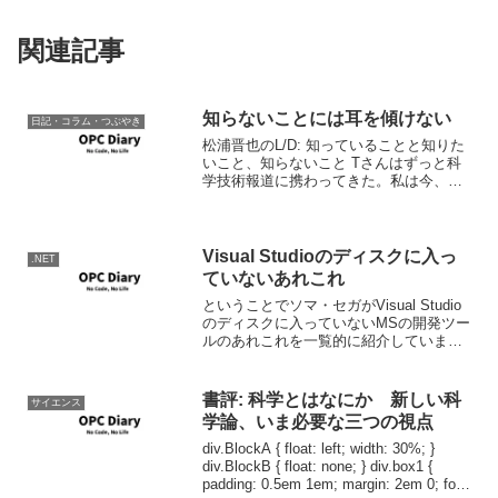
関連記事
知らないことには耳を傾けない
日記・コラム・つぶやき
松浦晋也のL/D: 知っていることと知りた
いこと、知らないこと Tさんはずっと科
学技術報道に携わってきた。私は今、宇
宙分野で物を書いてどうやら生きてい
る。「人間、知っていることしか知りた
がらない」というのはまったくもって実
感だ。 人間は本質...
Visual Studioのディスクに入っ
.NET
ていないあれこれ
ということでソマ・セガがVisual Studio
のディスクに入っていないMSの開発ツー
ルのあれこれを一覧的に紹介していま
す。 Somasegar's WebLog : Delivering
ongoing value 大体ドキュメント含め...
書評: 科学とはなにか 新しい科
サイエンス
学論、いま必要な三つの視点
div.BlockA { float: left; width: 30%; }
div.BlockB { float: none; } div.box1 {
padding: 0.5em 1em; margin: 2em 0; font-