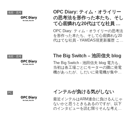
w...
OPC Diary: ティム・オライリー
発想・思考
の思考法を形作った本たち、そし
て心底憐れな20代はてな社員 で
いただいたNyaruruさんのコメン
OPC Diary: ティム・オライリーの思考法
トへの返答
を形作った本たち、そして心底憐れな20
代はてな社員 - YAMDAS現更新履歴 この
記事でNyyaruruさんからコメントをいた
だいたので、私なりに回答してみたと思
います。 本の所有と不動産の...
The Big Switch – 池田信夫 blog
発想・思考
The Big Switch - 池田信夫 blog 電力も、
当初は各工場ごとにモーターの隣に発電
機があったが、しだいに発電機が集中さ
れ、大きな電力会社によって集中的に発
電が行なわれるようになった。これはPC
がインターネットで結ばれ、グーグ...
インテルが負ける気がしない
PC
最近インテルはARM連合に負けるんじゃ
ないかと思うときもあるのですが、以下
のインタビューを読む限りそんな考えを
持つこと自体不要な気がしてきました。
インテルのバレット会長が語るパラノイ
ア、Coreブーム、ギガヘルツの終焉 :
Gizmodo...