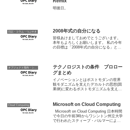
Remix
明後日。
2008年式の自分になる
日記・コラム・つぶやき
皆様あけましておめでとうございます。
本年もよろしくお願いします。 私の今年
の目標は「2008年式の自分になる」と言
うことです。 さて、「2008年式の自分に
なる」とはどういう事かというと、2008
年適応型の自分になると言うことです。
テクノ...
テクノロジストの条件 プロロー
オブジェクト指向・システム開発
グまとめ
イノベーションとはポストモダンの世界
観モダニズムを支えたデカルトの思想(因
果律)に変わるポストモダニズムを支える
哲学が目的律。因果ではなく。形態。部
分により全体が構成される(因果律)のでは
なく、形態という、部分の集積では識
Microsoft on Cloud Computing
Cloud Computing
別、認識、測定、予...
Microsoft on Cloud Computing 日本時間
で今日の午前3時からワシントン州立大学
で行われたスティーブ・バルマーによる
Microsoftのクラウド戦略について語った
講演会の模様がライブ配信後オンデマン