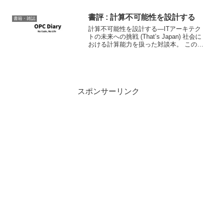
ドで公開されて...
書評 : 計算不可能性を設計する
書籍・雑誌
計算不可能性を設計する―ITアーキテク
トの未来への挑戦 (That’s Japan) 社会に
おける計算能力を扱った対談本。 この本
での議論は、もはや社会にとって計算機
による計算能力やそれによる計算可能性
内での意志決定は常態化しているが、そ
の...
スポンサーリンク