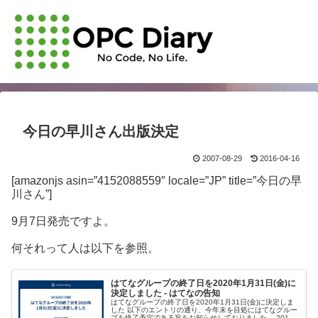
今日の早川さん出版決定
2007-08-29
2016-04-16
[amazonjs asin=”4152088559″ locale=”JP” title=”今日の早
川さん”]
9月7日発売ですよ。
何それって人は以下を参照。
はてなグループの終了日を2020年1月31日(金)に
決定しました - はてなの告知
はてなグループの終了日を2020年1月31日(金)に決定しま
した 以下のエントリの通り、今年末を目処にはてなグルー
プを終了予定である旨をお知らせしておりました。 2019