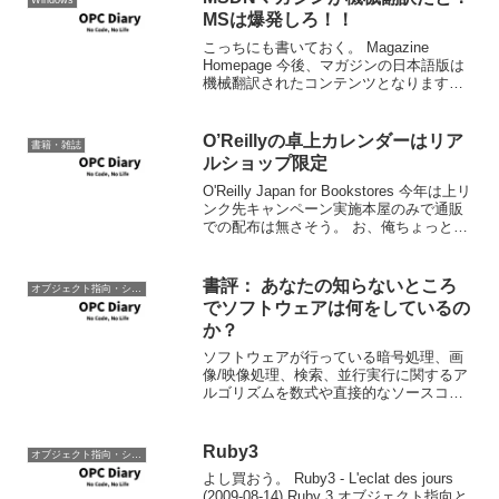
Windows
MSは爆発しろ！！
こっちにも書いておく。 Magazine
Homepage 今後、マガジンの日本語版は
機械翻訳されたコンテンツとなります。
新しい機械翻訳テクノロジの急速な進歩
によって、マイクロソフトのコンテンツ
を世界のより多くの言語で、より早くお
O’Reillyの卓上カレンダーはリア
書籍・雑誌
伝えできる...
ルショップ限定
O'Reilly Japan for Bookstores 今年は上リ
ンク先キャンペーン実施本屋のみで通販
での配布は無さそう。 お、俺ちょっと本
屋に行ってくる。 ちなみにオライリーと
言えば プログラミングC# 第6版 Ian
Griffit...
書評： あなたの知らないところ
オブジェクト指向・システム開発
でソフトウェアは何をしているの
か？
ソフトウェアが行っている暗号処理、画
像/映像処理、検索、並行実行に関するア
ルゴリズムを数式や直接的なソースコー
ドを廃して、平易な文章と図で説明した
もの。基本的に非ソフトウェア開発者向
けに書かれている本で、それなりに数学
Ruby3
オブジェクト指向・システム開発
的な知識(と言うより感...
よし買おう。 Ruby3 - L'eclat des jours
(2009-08-14) Ruby 3 オブジェクト指向と