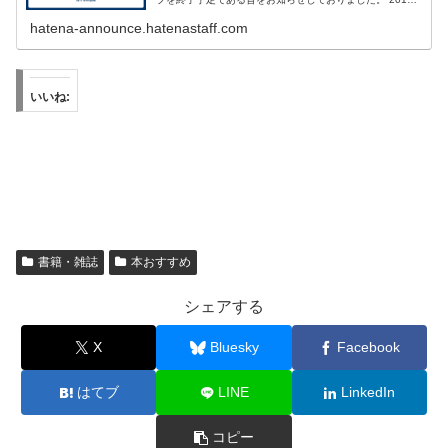
年末を目処に、はてなグループの提供を終了する予定です
- はてなグルー...
hatena-announce.hatenastaff.com
いいね:
書籍・雑誌
本おすすめ
シェアする
X
Bluesky
Facebook
はてブ
LINE
LinkedIn
コピー