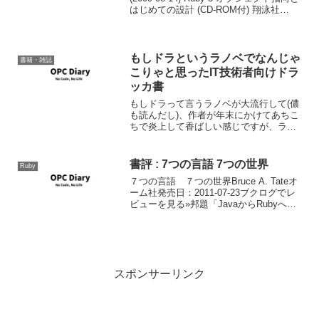
はじめての設計 (CD-ROM付) 翔泳社
2009-08-28 売り上げランキング : 16506
Amazonで...
もしドラというラノベでなんじゃ
書籍・雑誌
こりゃと思ったIT技術者向けドラ
ッカ書
もしドラって言うラノベが大流行して(儂
も読んだし)、作者が年末にかけてあちこ
ちで炎上して香ばしい感じですが、ラノ
ベに何これと思ってドラッカの評価を下
げちゃって他を読まなくなるのはもった
いないし、また、そこからドラッカを読
書評 : 7つの言語 7つの世界
Ruby
み進めていきたい人も...
７つの言語 ７つの世界Bruce A. Tateオ
ーム社発売日：2011-07-23ブクログでレ
ビューを見る»邦題「JavaからRubyへ」
の著者であるブルース テイトによる7つ
のプログラミング言語の紹介書。紹介さ
れている言語はRuby, ...
スポンサーリンク