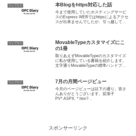
本Blogをhttps対応した話
ウェブログ
今まで使用していたホスティングサービ
スのExpress WEBではhttpsによるアクセ
スが出来ませんでしたが、引っ越してき
たDataWebではhttpsアクセスが提供可能
になりましたので、httpsでアクセスでき
るよう設定しました。また、...
MovableTypeカスタマイズにこ
ウェブログ
の1冊
取りあえずMovableTypeのカスタマイズ
に私が使用している書籍を紹介します。
文字通りMovableTypeの標準ハンドブッ
ク。インストールと基本的なカスタマイ
ズについては、先ずこれを参照。MTカス
タムタグの解説も便利。
7月の月間ページビュー
ウェブログ
今月のページビューは以下の通り。皆さ
んありがとうございます。拡張子
PV*.ASPX, *.htm?
16781*.xml(RSS)15031
スポンサーリンク