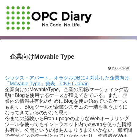
企業向けMovable Type
2006-02-28
シックス・アパート、オラクルDBにも対応した企業向け
「Movable Type」発表 – CNET Japan
企業向けのMovableType。企業の広報/マーケティング活
動にBlogを使用するケースが増えてきている。また、企
業内の情報共有化のためにBlogを使い始めているケース
もあり、Blogツールが企業システムの一端を担うように
なってきているのかなと思う。
今までの経験からFronｔpageのようなWebオーサリング
ツールを使ってもイントラネット内でのwebを使った情報
共有や、公開というのはあんまりうまくいかない。部署間
でデザインの統一がとれていなかったり、作成者がWeb