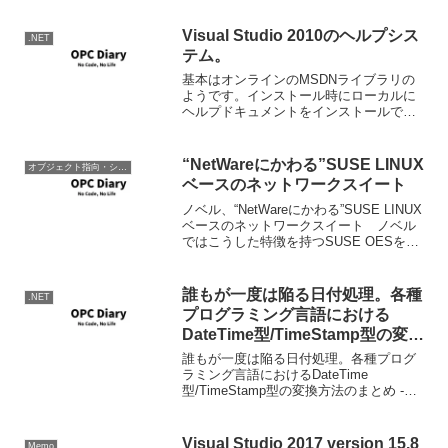
内容をここに書きます。あとでポストカ
ンファレンスDVDをみると間違いや...
Visual Studio 2010のヘルプシス
.NET
テム。
基本はオンラインのMSDNライブラリの
ようです。インストール時にローカルに
ヘルプドキュメントをインストールでき
ます（分かりづらい）が、上にあるよう
に以前のような専用ツールではなく標準
ブラウザでローカルのHTMLを見るように
“NetWareにかわる”SUSE LINUX
オブジェクト指向・システム開発
なりました。また、...
ベースのネットワークスイート
ノベル、“NetWareにかわる”SUSE LINUX
ベースのネットワークスイート ノベル
ではこうした特徴を持つSUSE OESを用
いて、NetWareユーザーのLinuxへの移行
を促進するとともに、サポート期限が終
了したWindows N...
誰もが一度は陥る日付処理。各種
.NET
プログラミング言語における
DateTime型/TimeStamp型の変換
方法のまとめにC#が無いので追
誰もが一度は陥る日付処理。各種プログ
加
ラミング言語におけるDateTime
型/TimeStamp型の変換方法のまとめ -
Yuta.Kikuchiの日記.例のごとくC#が無い
ので勝手に追加する。VBも基本一緒だ。
ついカッとなってやったが、後悔...
Visual Studio 2017 version 15.8
Memo