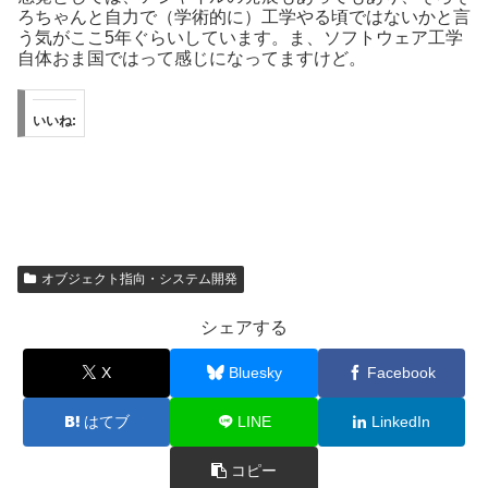
ろちゃんと自力で（学術的に）工学やる頃ではないかと言
う気がここ5年ぐらいしています。ま、ソフトウェア工学
自体おま国ではって感じになってますけど。
いいね:
オブジェクト指向・システム開発
シェアする
X
Bluesky
Facebook
はてブ
LINE
LinkedIn
コピー