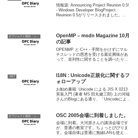
情報源: Announcing Project Reunion 0.5!
- Windows Developer BlogProject
Reuinion 0.5がリリースされました。
Win32 APIとUWPの統合を目指すProject
...
OpenMP – msdn Magazine 10月
オブジェクト指向・システム開発
の記事
OPENMP と C++ - 手間をかけずにマル
チスレッドの恩恵を受ける最近興味があ
って、並列性に関することを調べたり書
いたりしているが、C/C++で容易にマル
チスレッドプログラミングを実現するた
めのライブラリとしては、OpenMPがつ
I18N : Unicode正規化に関するフ
.NET
とに...
ォローアップ
お勧め書籍: Unicode による JIS X 0213
実装入門 (著者 MS 田丸健三郎) 上の河端
さんのBlogにある通り、「Unicodeによる
JIX X0213 実践入門」にはUnicode正規化
に関する記述がありません。ただ、...
OSC 2005会場に到着しました。
オブジェクト指向・システム開発
会場に到着。大河原さんの講演会場です
が、普通の教室です。ちょっとびびりま
す。会場自体は普通に無線LANも使えて
快適。