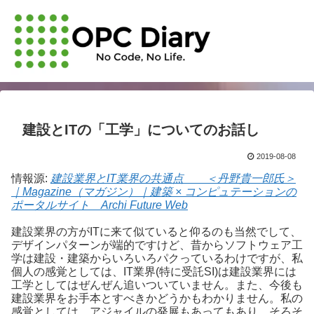
建設とITの「工学」についてのお話し
2019-08-08
情報源:
建設業界とIT業界の共通点 ＜丹野貴一郎氏＞
｜Magazine（マガジン）｜建築 × コンピュテーションの
ポータルサイト Archi Future Web
建設業界の方がITに来て似ていると仰るのも当然でして、
デザインパターンが端的ですけど、昔からソフトウェア工
学は建設・建築からいろいろパクっているわけですが、私
個人の感覚としては、IT業界(特に受託SI)は建設業界には
工学としてはぜんぜん追いついていません。また、今後も
建設業界をお手本とすべきかどうかもわかりません。私の
感覚としては、アジャイルの発展もあってもあり、そろそ