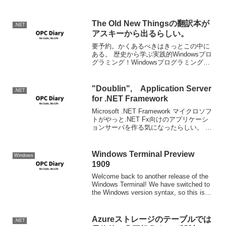
ということで、Desktop Bridgeを使用し
て、...
The Old New Thingsの翻訳本が
.NET
アスキーから出るらしい。
要予約。かくあるべきはきっとこの中に
ある。 歴史から学ぶ実践的Windowsプロ
グラミング！Windowsプログラミングの
極意 発売： アスキーISBN： 978-4-7561-
5000-4 本体価格： 3,800円 発売日：
2007/0...
"Doublin", Application Server
.NET
for .NET Framework
Microsoft .NET Framework マイクロソフ
トがやっと.NET Fx向けのアプリケーシ
ョンサーバを作る気になったらしい。 確
かに今のIISによるWCFコンポーネントホ
ストの大前提はそのWCFコンポーネント
がステートレスであ...
Windows Terminal Preview
Windows
1909
Welcome back to another release of the
Windows Terminal! We have switched to
the Windows version syntax, so this is
the ...
Azureストレージのテーブルでは
.NET