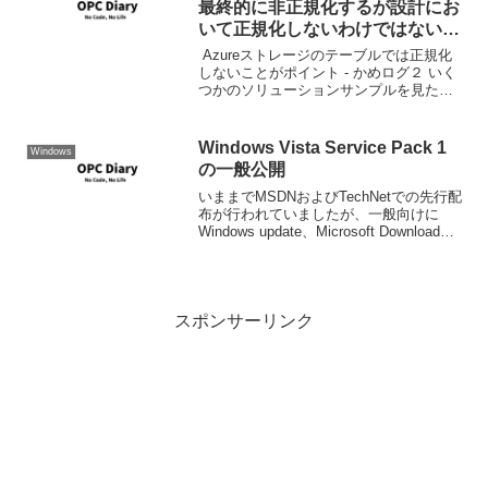
最終的に非正規化するが設計にお
いて正規化しないわけではないと
思う
Azureストレージのテーブルでは正規化
しないことがポイント - かめログ２ いく
つかのソリューションサンプルを見た
り、プロトタイプを作成しているうちに
件の結論に行きつきました。間違ってい
たら教えてください。 単純に正規化しな
Windows Vista Service Pack 1
Windows
いは間違った...
の一般公開
いままでMSDNおよびTechNetでの先行配
布が行われていましたが、一般向けに
Windows update、Microsoft Downloadで
の公開が始まりました。 ダウンロードの
詳細 : Windows Vista Service ...
スポンサーリンク