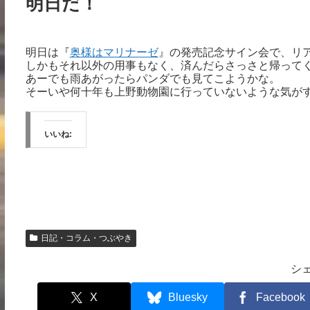
明日だ！
明日は『
奥様はマリナーゼ
』の発売記念サイン会で、リ
しかもそれ以外の用事もなく、済んだらさっさと帰って
あーでも雨あがったらパンダでも見てこようかな。
そーいや何十年も上野動物園に行っていないような気が
いいね:
日記・コラム・つぶやき
シ
X
Bluesky
Facebook