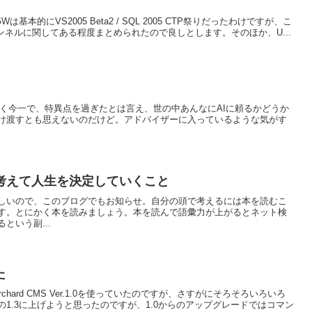
的にVS2005 Beta2 / SQL 2005 CTP祭りだったわけですが、こ
PCチャンネルに関してある程度まとめられたので良しとします。そのほか、U...
となく今一で、特異点を過ぎたとは言え、世の中あんなにAIに頼るかどうか
け渡すとも思えないのだけど。アドバイザーに入っているような気がす
考えて人生を決定していくこと
しいので、このブログでもお知らせ。自分の頭で考えるには本を読むこ
す。とにかく本を読みましょう。本を読んで語彙力が上がるとネット検
という副...
た
Orchard CMS Ver.1.0を使っていたのですが、さすがにそろそろいろいろ
1.3に上げようと思ったのですが、1.0からのアップグレードではコマン