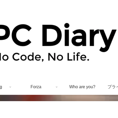
g
Forza
Who are you?
プラ