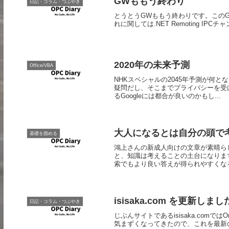
GWももう終わり
日記・コラム・つぶやき
とうとうGWももう終わりです。このGWは基本
れに関しては.NET Remoting I
2020年の未来予測
Office/VBA
NHKスペシャルの2045年予測が何
疑問だし、そこまでプライバシーを受
るGoogleには都合が良いのかもし...
大人になるとは自分の頭で
基礎を固める
鴻上さんの新成人向けの文章が素晴ら
と、知識は考えることの土台になりま
索でもより良い答えが得られやすくなる
isisaka.com を更新しまし
日記・コラム・つぶやき
じぶんサイトであるisisaka.comでは
気まずくなってきたので、これを最新の