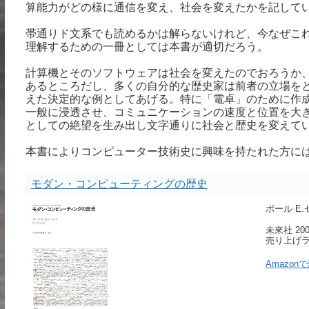
算能力がどの様に通信を変え、社会を変えたかを記して
帯通りド文系でも読めるかは解らないけれど、今なぜこ
理解するための一冊としては本書が適切だろう。
計算機とそのソフトウェアは社会を変えたのでおろうか
あるところだし、多くの自分的な歴史家は前者の立場を
えた決定的な例としてあげる。特に「電卓」のために作
一般に浸透させ、コミュニケーションの速度と位置を大
としての絶望を生み出し文字通りに社会と歴史を変えて
本書によりコンピューター技術史に興味を持たれた方に
モダン・コンピューティングの歴史
ポール E.
未來社 2008
売り上げラン
Amazon