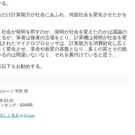
いる。
れだけ計算能力が社会にあふれ、何故社会を変化させたかを
、社会が発明を即すのか、発明が社会を変えたのかは議論の
とるが、筆者は後者の立場をとり、計算機は発明が社会を変
成されたマイクロプロセッサは、計算能力を消費財化し広く
きく変化させ、革命や政変の基盤となり、多くの富とその陰
いるのは間違いないなく、それを裏付けていると思う。
は以下もお勧めする。
セルージ 宇田 理
-10-15
キング : 624495
で詳しく見る
by
G-Tools