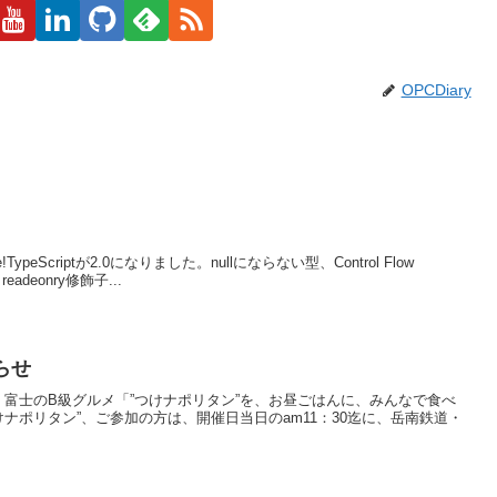
OPCDiary
ilable!TypeScriptが2.0になりました。nullにならない型、Control Flow
eadeonry修飾子...
らせ
回は、富士のB級グルメ「”つけナポリタン”を、お昼ごはんに、みんなで食べ
けナポリタン”、ご参加の方は、開催日当日のam11：30迄に、岳南鉄道・