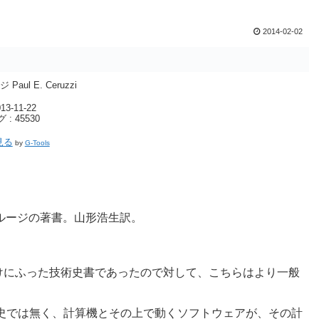
2014-02-02
aul E. Ceruzzi
-11-22
 45530
見る
by
G-Tools
セルージの著書。山形浩生訳。
けにふった技術史書であったので対して、こちらはより一般
アの発展史では無く、計算機とその上で動くソフトウェアが、その計