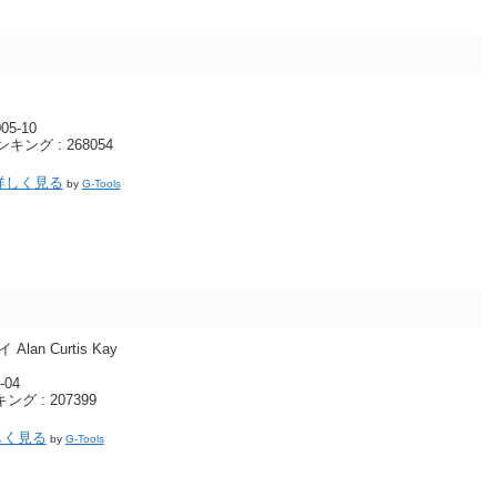
5-10
ング : 268054
で詳しく見る
by
G-Tools
lan Curtis Kay
-04
グ : 207399
しく見る
by
G-Tools