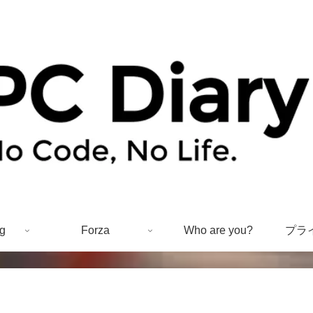
g
Forza
Who are you?
プラ